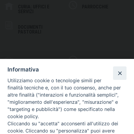
CURIA: UFFICI E
PARROCCHIE
SERVIZI
DOCUMENTI
PASTORALI
PHOTOGALLERY
VIDEOGALLERY
Informativa
Utilizziamo cookie o tecnologie simili per
finalità tecniche e, con il tuo consenso, anche per
altre finalità ("interazioni e funzionalità semplici",
S
EDE VESCOVILE
"miglioramento dell'esperienza", "misurazione" e
Piazza Wojtyla, 1
"targeting e pubblicità") come specificato nella
82032 Cerreto Sannita (BN)
cookie policy.
Cliccando su "accetta" acconsenti all'utilizzo dei
Telefax: (+39) 0824 861115
cookie. Cliccando su "personalizza" puoi avere
Email: info@diocesicerreto.it