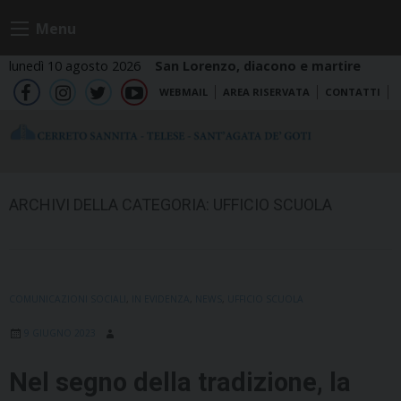
Skip
Menu
to
content
lunedì 10 agosto 2026
San Lorenzo, diacono e martire
WEBMAIL
AREA RISERVATA
CONTATTI
fb
ig
tw
yt
ARCHIVI DELLA CATEGORIA:
UFFICIO SCUOLA
COMUNICAZIONI SOCIALI
,
IN EVIDENZA
,
NEWS
,
UFFICIO SCUOLA
9 GIUGNO 2023
Nel segno della tradizione, la