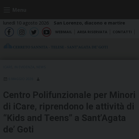
Skip
Menu
to
content
lunedì 10 agosto 2026
San Lorenzo, diacono e martire
WEBMAIL
AREA RISERVATA
CONTATTI
fb
ig
tw
yt
ICARE
,
IN EVIDENZA
,
NEWS
6 MAGGIO 2026
Centro Polifunzionale per Minori
di iCare, riprendono le attività di
“Kids and Teens” a Sant’Agata
de’ Goti