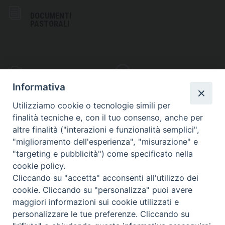
DOCUMENTI
PASTORALI
PHOTOGALLERY
VIDEOGALLERY
Informativa
Utilizziamo cookie o tecnologie simili per
finalità tecniche e, con il tuo consenso, anche per
altre finalità ("interazioni e funzionalità semplici",
S
EDE VESCOVILE
"miglioramento dell'esperienza", "misurazione" e
Piazza Wojtyla, 1
"targeting e pubblicità") come specificato nella
82032 Cerreto Sannita (BN)
cookie policy.
Cliccando su "accetta" acconsenti all'utilizzo dei
Telefax: (+39) 0824 861115
cookie. Cliccando su "personalizza" puoi avere
Email: info@diocesicerreto.it
maggiori informazioni sui cookie utilizzati e
personalizzare le tue preferenze. Cliccando su