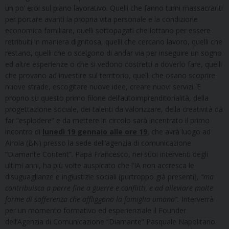
un po’ eroi sul piano lavorativo. Quelli che fanno turni massacranti
per portare avanti la propria vita personale e la condizione
economica familiare, quelli sottopagati che lottano per essere
retribuiti in maniera dignitosa, quelli che cercano lavoro, quelli che
restano, quelli che o scelgono di andar via per inseguire un sogno
ed altre esperienze o che si vedono costretti a doverlo fare, quelli
che provano ad investire sul territorio, quelli che osano scoprire
nuove strade, escogitare nuove idee, creare nuovi servizi. E
proprio su questo primo filone dell’autoimprenditorialità, della
progettazione sociale, dei talenti da valorizzare, della creatività da
far “esplodere” e da mettere in circolo sarà incentrato il primo
incontro di
lunedì 19 gennaio alle ore 19
, che avrà luogo ad
Airola (BN) presso la sede dell’agenzia di comunicazione
“Diamante Content”. Papa Francesco, nei suoi interventi degli
ultimi anni, ha più volte auspicato che l’IA non accresca le
disuguaglianze e ingiustizie sociali (purtroppo già presenti),
“ma
contribuisca a porre fine a guerre e conflitti, e ad alleviare molte
forme di sofferenza che affliggono la famiglia umana”.
Interverrà
per un momento formativo ed esperienziale il Founder
dell’Agenzia di Comunicazione “Diamante” Pasquale Napolitano.