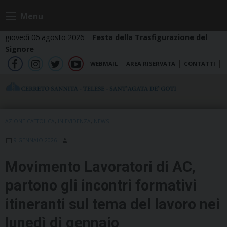
Skip
Menu
to
content
giovedì 06 agosto 2026
Festa della Trasfigurazione del
Signore
WEBMAIL
AREA RISERVATA
CONTATTI
fb
ig
tw
yt
AZIONE CATTOLICA
,
IN EVIDENZA
,
NEWS
9 GENNAIO 2026
Movimento Lavoratori di AC,
partono gli incontri formativi
itineranti sul tema del lavoro nei
lunedì di gennaio