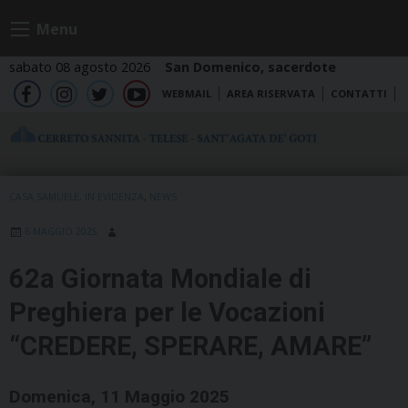
Skip
Menu
to
content
sabato 08 agosto 2026
San Domenico, sacerdote
WEBMAIL
AREA RISERVATA
CONTATTI
fb
ig
tw
yt
CASA SAMUELE
,
IN EVIDENZA
,
NEWS
6 MAGGIO 2025
62a Giornata Mondiale di
Preghiera per le Vocazioni
“CREDERE, SPERARE, AMARE”
Domenica, 11 Maggio 2025