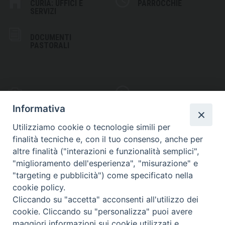
CURIA: UFFICI E
PARROCCHIE
SERVIZI
DOCUMENTI
PASTORALI
PHOTOGALLERY
VIDEOGALLERY
Informativa
Utilizziamo cookie o tecnologie simili per
finalità tecniche e, con il tuo consenso, anche per
altre finalità ("interazioni e funzionalità semplici",
S
EDE VESCOVILE
"miglioramento dell'esperienza", "misurazione" e
Piazza Wojtyla, 1
"targeting e pubblicità") come specificato nella
82032 Cerreto Sannita (BN)
cookie policy.
Cliccando su "accetta" acconsenti all'utilizzo dei
Telefax: (+39) 0824 861115
cookie. Cliccando su "personalizza" puoi avere
Email: info@diocesicerreto.it
maggiori informazioni sui cookie utilizzati e