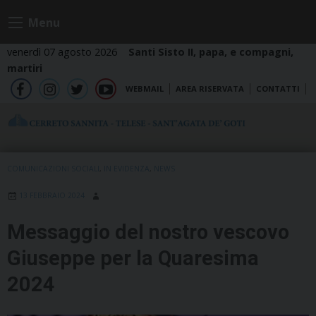
Skip
Menu
to
content
venerdì 07 agosto 2026
Santi Sisto II, papa, e compagni,
martiri
WEBMAIL
AREA RISERVATA
CONTATTI
fb
ig
tw
yt
COMUNICAZIONI SOCIALI
,
IN EVIDENZA
,
NEWS
13 FEBBRAIO 2024
Messaggio del nostro vescovo
Giuseppe per la Quaresima
2024