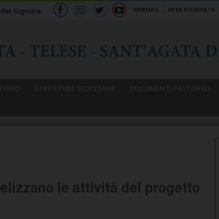
WEBMAIL
AREA RISERVATA
 del Signore
f
ig
tw
yt
b
TORIO
STRUTTURE DIOCESANE
DOCUMENTI PASTORALI
lizzano le attività del progetto