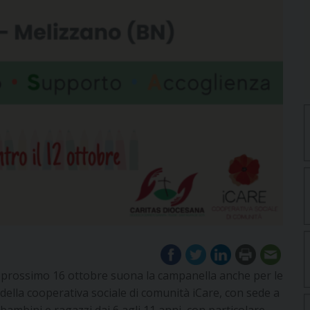
al prossimo 16 ottobre suona la campanella anche per le
 della cooperativa sociale di comunità iCare, con sede a
 bambini e ragazzi dai 6 agli 11 anni, con particolare