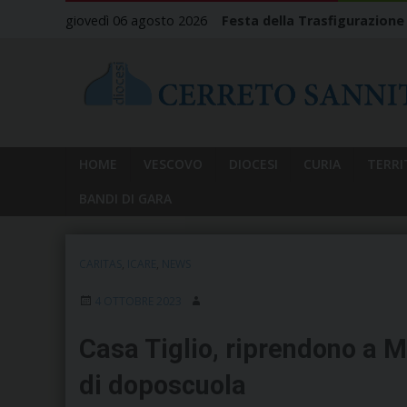
Skip
giovedì 06 agosto 2026
Festa della Trasfigurazione
to
content
HOME
VESCOVO
DIOCESI
CURIA
TERRI
BANDI DI GARA
CARITAS
,
ICARE
,
NEWS
4 OTTOBRE 2023
Casa Tiglio, riprendono a Me
di doposcuola