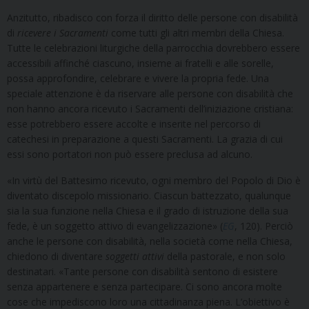
Anzitutto, ribadisco con forza il diritto delle persone con disabilità
di
ricevere i Sacramenti
come tutti gli altri membri della Chiesa.
Tutte le celebrazioni liturgiche della parrocchia dovrebbero essere
accessibili affinché ciascuno, insieme ai fratelli e alle sorelle,
possa approfondire, celebrare e vivere la propria fede. Una
speciale attenzione è da riservare alle persone con disabilità che
non hanno ancora ricevuto i Sacramenti dell’iniziazione cristiana:
esse potrebbero essere accolte e inserite nel percorso di
catechesi in preparazione a questi Sacramenti. La grazia di cui
essi sono portatori non può essere preclusa ad alcuno.
«In virtù del Battesimo ricevuto, ogni membro del Popolo di Dio è
diventato discepolo missionario. Ciascun battezzato, qualunque
sia la sua funzione nella Chiesa e il grado di istruzione della sua
fede, è un soggetto attivo di evangelizzazione» (
EG
, 120). Perciò
anche le persone con disabilità, nella società come nella Chiesa,
chiedono di diventare
soggetti attivi
della pastorale, e non solo
destinatari. «Tante persone con disabilità sentono di esistere
senza appartenere e senza partecipare. Ci sono ancora molte
cose che impediscono loro una cittadinanza piena. L’obiettivo è