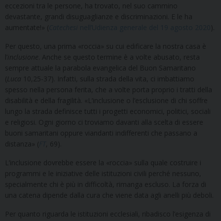
eccezioni tra le persone, ha trovato, nel suo cammino
devastante, grandi disuguaglianze e discriminazioni. E le ha
aumentate!» (
Catechesi
nell’Udienza generale del 19 agosto 2020
).
Per questo, una prima «roccia» su cui edificare la nostra casa è
l’
inclusione
. Anche se questo termine è a volte abusato, resta
sempre attuale la parabola evangelica del Buon Samaritano
(
Luca
10,25-37). Infatti, sulla strada della vita, ci imbattiamo
spesso nella persona ferita, che a volte porta proprio i tratti della
disabilità e della fragilità. «L’inclusione o l’esclusione di chi soffre
lungo la strada definisce tutti i progetti economici, politici, sociali
e religiosi. Ogni giorno ci troviamo davanti alla scelta di essere
buoni samaritani oppure viandanti indifferenti che passano a
distanza» (
FT
, 69).
L’inclusione dovrebbe essere la «roccia» sulla quale costruire i
programmi e le iniziative delle istituzioni civili perché nessuno,
specialmente chi è più in difficoltà, rimanga escluso. La forza di
una catena dipende dalla cura che viene data agli anelli più deboli.
Per quanto riguarda le istituzioni ecclesiali, ribadisco l’esigenza di