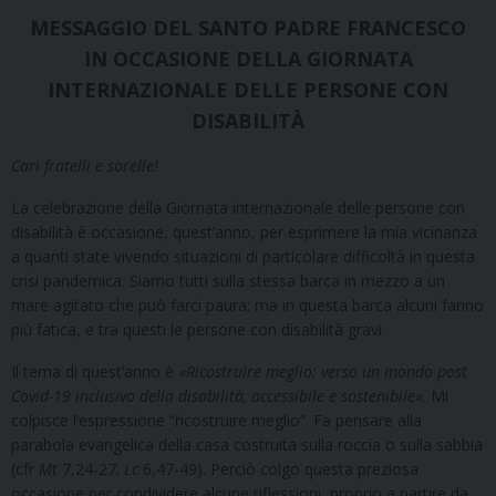
MESSAGGIO DEL SANTO PADRE FRANCESCO
IN OCCASIONE DELLA GIORNATA
INTERNAZIONALE DELLE PERSONE CON
DISABILITÀ
Cari fratelli e sorelle!
La celebrazione della Giornata internazionale delle persone con
disabilità è occasione, quest’anno, per esprimere la mia vicinanza
a quanti state vivendo situazioni di particolare difficoltà in questa
crisi pandemica. Siamo tutti sulla stessa barca in mezzo a un
mare agitato che può farci paura; ma in questa barca alcuni fanno
più fatica, e tra questi le persone con disabilità gravi.
Il tema di quest’anno è «
Ricostruire meglio: verso un mondo post
Covid-19 inclusivo della disabilità, accessibile e sostenibile
». Mi
colpisce l’espressione “ricostruire meglio”. Fa pensare alla
parabola evangelica della casa costruita sulla roccia o sulla sabbia
(cfr
Mt
7,24-27;
Lc
6,47-49). Perciò colgo questa preziosa
occasione per condividere alcune riflessioni, proprio a partire da