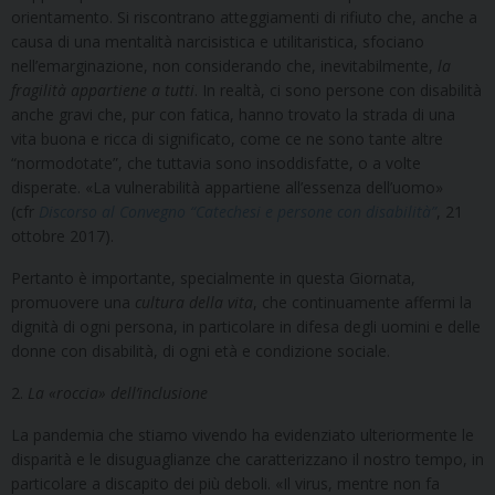
orientamento. Si riscontrano atteggiamenti di rifiuto che, anche a
causa di una mentalità narcisistica e utilitaristica, sfociano
nell’emarginazione, non considerando che, inevitabilmente,
la
fragilità appartiene a tutti
. In realtà, ci sono persone con disabilità
anche gravi che, pur con fatica, hanno trovato la strada di una
vita buona e ricca di significato, come ce ne sono tante altre
“normodotate”, che tuttavia sono insoddisfatte, o a volte
disperate. «La vulnerabilità appartiene all’essenza dell’uomo»
(cfr
Discorso al Convegno “Catechesi e persone con disabilità”
, 21
ottobre 2017).
Pertanto è importante, specialmente in questa Giornata,
promuovere una
cultura della vita
, che continuamente affermi la
dignità di ogni persona, in particolare in difesa degli uomini e delle
donne con disabilità, di ogni età e condizione sociale.
2.
La «roccia» dell’inclusione
La pandemia che stiamo vivendo ha evidenziato ulteriormente le
disparità e le disuguaglianze che caratterizzano il nostro tempo, in
particolare a discapito dei più deboli. «Il virus, mentre non fa