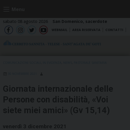
Skip
Menu
to
content
sabato 08 agosto 2026
San Domenico, sacerdote
WEBMAIL
AREA RISERVATA
CONTATTI
fb
ig
tw
yt
COMUNICAZIONI SOCIALI
,
IN EVIDENZA
,
NEWS
,
PASTORALE SANITARIA
30 NOVEMBRE 2021
Giornata internazionale delle
Persone con disabilità, «Voi
siete miei amici» (Gv 15,14)
venerdì 3 dicembre 2021