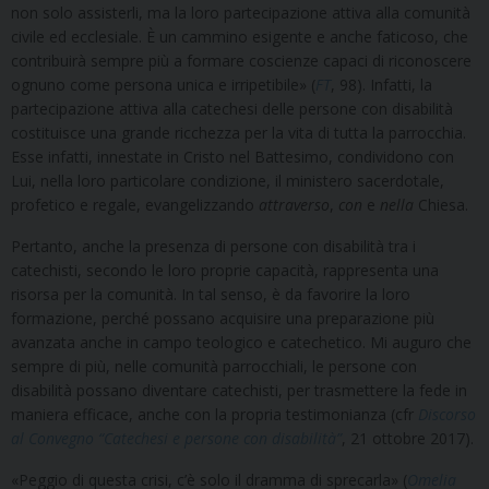
non solo assisterli, ma la loro partecipazione attiva alla comunità
civile ed ecclesiale. È un cammino esigente e anche faticoso, che
contribuirà sempre più a formare coscienze capaci di riconoscere
ognuno come persona unica e irripetibile» (
FT
, 98). Infatti, la
partecipazione attiva alla catechesi delle persone con disabilità
costituisce una grande ricchezza per la vita di tutta la parrocchia.
Esse infatti, innestate in Cristo nel Battesimo, condividono con
Lui, nella loro particolare condizione, il ministero sacerdotale,
profetico e regale, evangelizzando
attraverso
,
con
e
nella
Chiesa.
Pertanto, anche la presenza di persone con disabilità tra i
catechisti, secondo le loro proprie capacità, rappresenta una
risorsa per la comunità. In tal senso, è da favorire la loro
formazione, perché possano acquisire una preparazione più
avanzata anche in campo teologico e catechetico. Mi auguro che
sempre di più, nelle comunità parrocchiali, le persone con
disabilità possano diventare catechisti, per trasmettere la fede in
maniera efficace, anche con la propria testimonianza (cfr
Discorso
al Convegno “Catechesi e persone con disabilità”
, 21 ottobre 2017).
«Peggio di questa crisi, c’è solo il dramma di sprecarla» (
Omelia