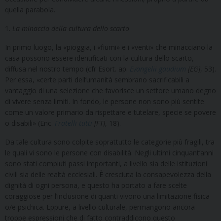
quella parabola.
1.
La minaccia della cultura dello scarto
In primo luogo, la «pioggia, i «fiumi» e i «venti» che minacciano la
casa possono essere identificati con la cultura dello scarto,
diffusa nel nostro tempo (cfr Esort. ap.
Evangelii gaudium
[EG]
, 53).
Per essa, «certe parti dell’umanità sembrano sacrificabili a
vantaggio di una selezione che favorisce un settore umano degno
di vivere senza limiti. In fondo, le persone non sono più sentite
come un valore primario da rispettare e tutelare, specie se povere
o disabili» (Enc.
Fratelli tutti
[FT]
, 18).
Da tale cultura sono colpite soprattutto le categorie più fragili, tra
le quali vi sono le persone con disabilità. Negli ultimi cinquant’anni
sono stati compiuti passi importanti, a livello sia delle istituzioni
civili sia delle realtà ecclesiali. È cresciuta la consapevolezza della
dignità di ogni persona, e questo ha portato a fare scelte
coraggiose per l’inclusione di quanti vivono una limitazione fisica
o/e psichica. Eppure, a livello culturale, permangono ancora
troppe espressioni che di fatto contraddicono questo