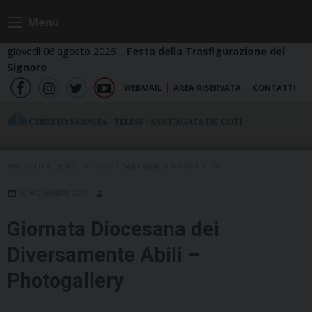
Skip
Menu
to
content
giovedì 06 agosto 2026
Festa della Trasfigurazione del
Signore
WEBMAIL
AREA RISERVATA
CONTATTI
fb
ig
tw
yt
MULTIMEDIA
,
NEWS
,
PASTORALE SANITARIA
,
PHOTOGALLERY
30 NOVEMBRE 2021
Giornata Diocesana dei
Diversamente Abili –
Photogallery