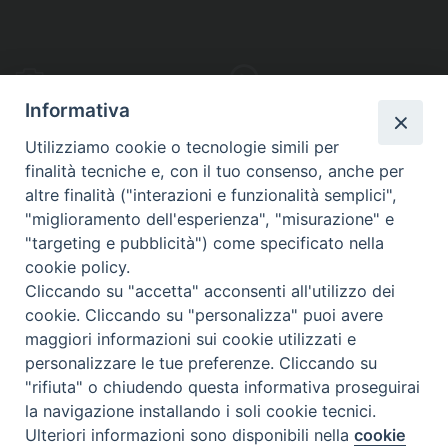
PHOTOGALLERY
VIDEOGALLERY
Informativa
Utilizziamo cookie o tecnologie simili per
finalità tecniche e, con il tuo consenso, anche per
altre finalità ("interazioni e funzionalità semplici",
S
EDE VESCOVILE
"miglioramento dell'esperienza", "misurazione" e
Piazza Wojtyla, 1
"targeting e pubblicità") come specificato nella
82032 Cerreto Sannita (BN)
cookie policy.
Cliccando su "accetta" acconsenti all'utilizzo dei
Telefax: (+39) 0824 861115
cookie. Cliccando su "personalizza" puoi avere
Email: info@diocesicerreto.it
maggiori informazioni sui cookie utilizzati e
personalizzare le tue preferenze. Cliccando su
"rifiuta" o chiudendo questa informativa proseguirai
la navigazione installando i soli cookie tecnici.
Copyright 2018 - Diocesi di Cerreto Sannita - Telese - Sant’Agata de’ Goti
Ulteriori informazioni sono disponibili nella
cookie
Preferenze Cookie