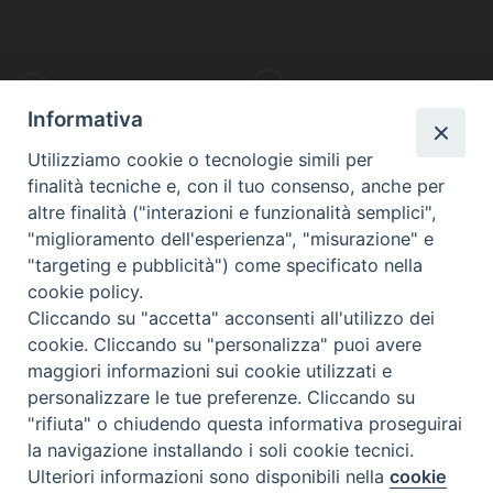
PHOTOGALLERY
VIDEOGALLERY
Informativa
Utilizziamo cookie o tecnologie simili per
finalità tecniche e, con il tuo consenso, anche per
altre finalità ("interazioni e funzionalità semplici",
S
EDE VESCOVILE
"miglioramento dell'esperienza", "misurazione" e
Piazza Wojtyla, 1
"targeting e pubblicità") come specificato nella
82032 Cerreto Sannita (BN)
cookie policy.
Cliccando su "accetta" acconsenti all'utilizzo dei
Telefax: (+39) 0824 861115
cookie. Cliccando su "personalizza" puoi avere
Email: info@diocesicerreto.it
maggiori informazioni sui cookie utilizzati e
personalizzare le tue preferenze. Cliccando su
"rifiuta" o chiudendo questa informativa proseguirai
la navigazione installando i soli cookie tecnici.
Copyright 2018 - Diocesi di Cerreto Sannita - Telese - Sant’Agata de’ Goti
Ulteriori informazioni sono disponibili nella
cookie
Preferenze Cookie