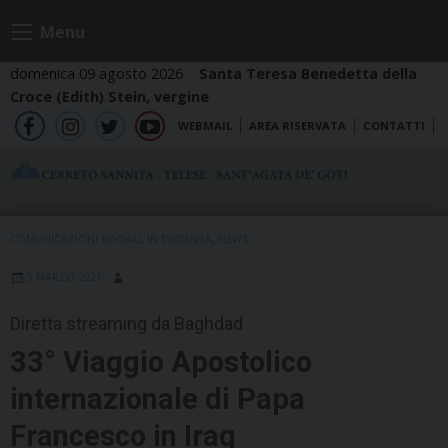
Skip
Menu
to
content
domenica 09 agosto 2026
Santa Teresa Benedetta della
Croce (Edith) Stein, vergine
WEBMAIL
AREA RISERVATA
CONTATTI
fb
ig
tw
yt
COMUNICAZIONI SOCIALI
,
IN EVIDENZA
,
NEWS
5 MARZO 2021
Diretta streaming da Baghdad
33° Viaggio Apostolico
internazionale di Papa
Francesco in Iraq