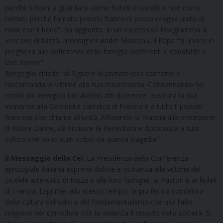
perché si torni a guardarsi come fratelli e sorelle e non come
nemici, perché l’amato popolo francese possa reagire unito al
male con il bene”, ha aggiunto. In un successivo telegramma al
vescovo di Nizza, monsignor Andrè Marceau, il Papa “si unisce in
preghiera alle sofferenze delle famiglie sofferenti e condivide il
loro dolore”.
Bergoglio chiede “al Signore di portare loro conforto e
raccomanda le vittime alla sua misericordia. Condannando nel
modo più energico tali violenti atti di terrore, assicura la sua
vicinanza alla Comunità cattolica di Francia e a tutto il popolo
francese che chiama all’unità. Affidando la Francia alla protezione
di Notre-Dame, dà di cuore la Benedizione Apostolica a tutti
coloro che sono stati colpiti da questa tragedia”.
Il Messaggio della Cei
. La Presidenza della Conferenza
episcopale italiana esprime dolore e vicinanza alle vittime del
crudele attentato di Nizza e alle loro famiglie, ai Pastori e ai fedeli
di Francia. Esprime, allo stesso tempo, la più ferma condanna
della cultura dell’odio e del fondamentalismo che usa l’alibi
religioso per corrodere con la violenza il tessuto della società. Si