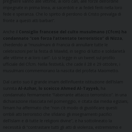
preghiere vanno alle vittime, ai loro cari, alle forze dell’ordine
impegnate in prima linea, ai sacerdoti e ai fedeli feriti nella loro
fede e speranza. Che lo spirito di perdono di Cristo prevalga di
fronte a questi atti barbari”.
Anche il
Consiglio francese del culto musulmano (Cfcm) ha
condannato “con forza l’attentato terroristico” di Nizza
,
chiedendo ai “musulmani di Francia di annullare tutte le
celebrazioni per la festa di Mawlid, in segno di lutto e solidarietà
alle vittime e ai loro cari”. Lo si legge in un tweet sul profilo
ufficiale del Cfcm. Nella festività, che cade il 28 e 29 ottobre, i
musulmani commemorano la nascita del profeta Maometto.
Dal canto suo il grande imam dell’influente istituzione dell’Islam
sunnita
Al-Azhar, lo sceicco Ahmed Al-Tayyeb,
ha
condannato fermamente “l’aberrante attacco terroristico”. In una
dichiarazione rilasciata nel pomeriggio, e citata dai media egiziani,
l’imam ha affermato che “non c’è modo di giustificare questi
orribili atti terroristici che sfidano gli insegnamenti pacifici
dell’Islam e di tutte le religioni divine”, e ha sottolineato la
necessità di “contrastare tutti gli atti di violenza, estremismo e