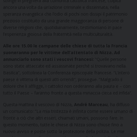
stringe in preghiera alla comunità cattolica francese, colpita
ancora una volta da un’azione criminale e dissennata, nella
speranza evangelica che l’odio di pochi non dissipi il patrimonio
prezioso costituito da una grande maggioranza di persone di
diverse religioni che, quotidianamente, testimoniano in pace
l’esperienza gioiosa della fraternità nella multiculturalità.
A
lle ore 15.00 le campane delle chiese di tutta la Francia
suoneranno per le vittime dell’attentato di Nizza. Ad
annunciarlo sono stati i vescovi francesi:
“Quelle persone
sono state attaccate ed assassinate perché si trovavano nella
Basilica”, sottolinea la Conferenza episcopale francese. “L’intero
paese è vittima di questi atti orrendi”, prosegue. “Malgrado il
dolore che li affligge, i cattolici non cederanno alla paura e – con
tutto il Paese – faranno fronte a questa minaccia cieca ed infida”.
Questa mattina il vescovo di Nizza,
André Marceau
, ha diffuso
un comunicato: “La mia tristezza è infinita come essere umano di
fronte a ciò che altri esseri, chiamati umani, possono fare. In
questo momento, tutte le chiese di Nizza sono chiuse fino a
nuovo avviso e poste sotto la protezione della polizia. Le mie