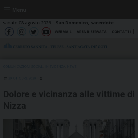
Skip
Menu
to
content
sabato 08 agosto 2026
San Domenico, sacerdote
WEBMAIL
AREA RISERVATA
CONTATTI
fb
ig
tw
yt
COMUNICAZIONI SOCIALI
,
IN EVIDENZA
,
NEWS
29 OTTOBRE 2020
Dolore e vicinanza alle vittime di
Nizza