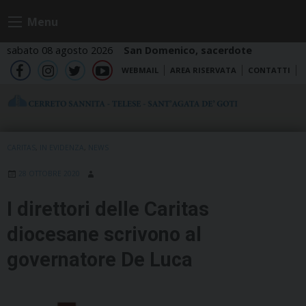
Skip
Menu
to
content
sabato 08 agosto 2026
San Domenico, sacerdote
WEBMAIL
AREA RISERVATA
CONTATTI
fb
ig
tw
yt
CARITAS
,
IN EVIDENZA
,
NEWS
28 OTTOBRE 2020
I direttori delle Caritas
diocesane scrivono al
governatore De Luca