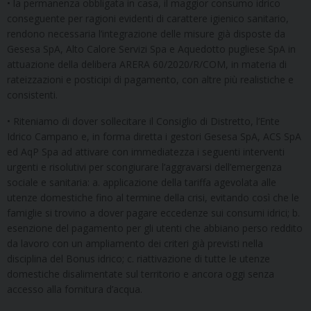
• la permanenza obbligata in casa, il maggior consumo idrico
conseguente per ragioni evidenti di carattere igienico sanitario,
rendono necessaria l’integrazione delle misure già disposte da
Gesesa SpA, Alto Calore Servizi Spa e Aquedotto pugliese SpA in
attuazione della delibera ARERA 60/2020/R/COM, in materia di
rateizzazioni e posticipi di pagamento, con altre più realistiche e
consistenti.
• Riteniamo di dover sollecitare il Consiglio di Distretto, l’Ente
Idrico Campano e, in forma diretta i gestori Gesesa SpA, ACS SpA
ed AqP Spa ad attivare con immediatezza i seguenti interventi
urgenti e risolutivi per scongiurare l’aggravarsi dell’emergenza
sociale e sanitaria: a. applicazione della tariffa agevolata alle
utenze domestiche fino al termine della crisi, evitando così che le
famiglie si trovino a dover pagare eccedenze sui consumi idrici; b.
esenzione del pagamento per gli utenti che abbiano perso reddito
da lavoro con un ampliamento dei criteri già previsti nella
disciplina del Bonus idrico; c. riattivazione di tutte le utenze
domestiche disalimentate sul territorio e ancora oggi senza
accesso alla fornitura d’acqua.