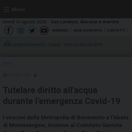
Skip
Menu
to
content
lunedì 10 agosto 2026
San Lorenzo, diacono e martire
WEBMAIL
AREA RISERVATA
CONTATTI
fb
ig
tw
yt
NEWS
23 APRILE 2020
Tutelare diritto all’acqua
durante l’emergenza Covid-19
I vescovi della Metropolia di Benevento e l’Abate
di Montevergine, insieme al Comitato Sannita