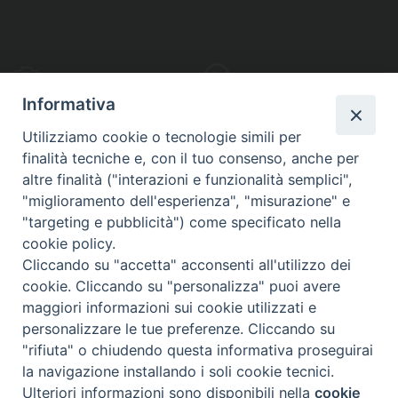
PHOTOGALLERY
VIDEOGALLERY
Informativa
Utilizziamo cookie o tecnologie simili per
finalità tecniche e, con il tuo consenso, anche per
altre finalità ("interazioni e funzionalità semplici",
S
EDE VESCOVILE
"miglioramento dell'esperienza", "misurazione" e
Piazza Wojtyla, 1
"targeting e pubblicità") come specificato nella
82032 Cerreto Sannita (BN)
cookie policy.
Cliccando su "accetta" acconsenti all'utilizzo dei
Telefax: (+39) 0824 861115
cookie. Cliccando su "personalizza" puoi avere
Email: info@diocesicerreto.it
maggiori informazioni sui cookie utilizzati e
personalizzare le tue preferenze. Cliccando su
"rifiuta" o chiudendo questa informativa proseguirai
la navigazione installando i soli cookie tecnici.
Copyright 2018 - Diocesi di Cerreto Sannita - Telese - Sant’Agata de’ Goti
Ulteriori informazioni sono disponibili nella
cookie