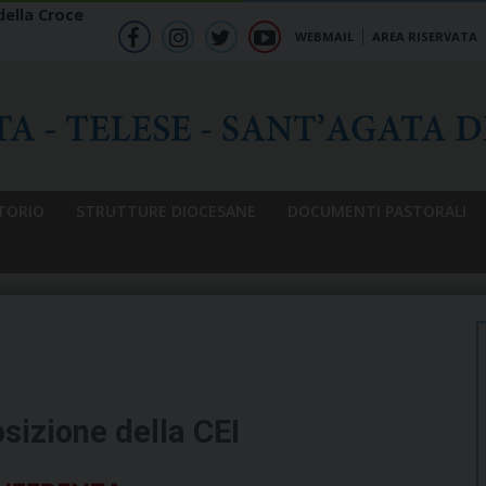
ella Croce
WEBMAIL
AREA RISERVATA
f
ig
tw
yt
b
TORIO
STRUTTURE DIOCESANE
DOCUMENTI PASTORALI
osizione della CEI