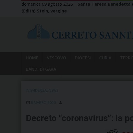
Skip
domenica 09 agosto 2026
Santa Teresa Benedetta d
to
(Edith) Stein, vergine
content
HOME
VESCOVO
DIOCESI
CURIA
TERRI
BANDI DI GARA
IN EVIDENZA
,
NEWS
8 MARZO 2020
Decreto “coronavirus”: la p