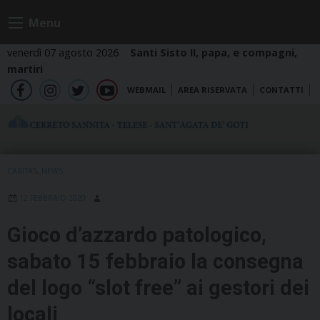
Skip
Menu
to
content
venerdì 07 agosto 2026
Santi Sisto II, papa, e compagni,
martiri
WEBMAIL
AREA RISERVATA
CONTATTI
fb
ig
tw
yt
CARITAS
,
NEWS
12 FEBBRAIO 2020
Gioco d’azzardo patologico,
sabato 15 febbraio la consegna
del logo “slot free” ai gestori dei
locali