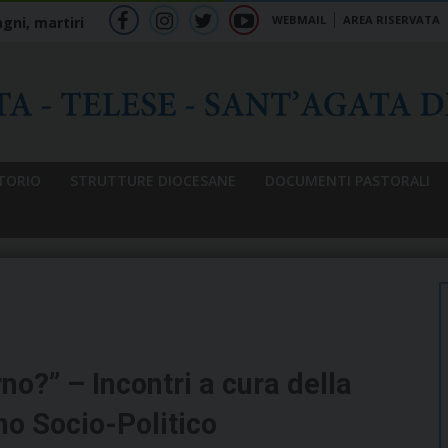
WEBMAIL
AREA RISERVATA
gni, martiri
f
ig
tw
yt
b
TORIO
STRUTTURE DIOCESANE
DOCUMENTI PASTORALI
o?” – Incontri a cura della
o Socio-Politico