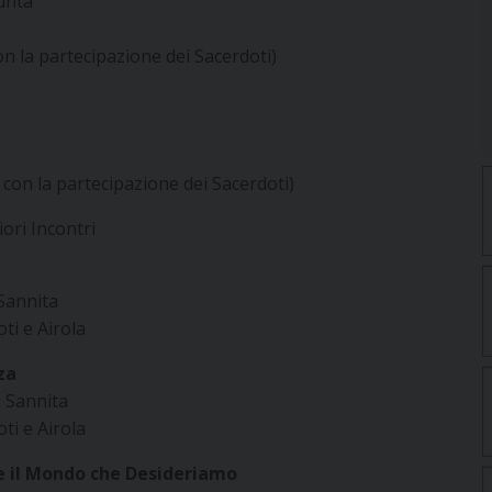
unta”
on la partecipazione dei Sacerdoti)
a con la partecipazione dei Sacerdoti)
iori Incontri
Sannita
ti e Airola
za
 Sannita
ti e Airola
 e il Mondo che Desideriamo