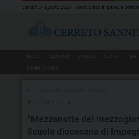
Skip
venerdì 07 agosto 2026
Santi Sisto II, papa, e compa
to
content
HOME
VESCOVO
DIOCESI
CURIA
TERRI
BANDI DI GARA
IN EVIDENZA
,
NEWS
,
SCUOLA SOCIO-POLITICA
16 OTTOBRE 2019
“Mezzanotte del mezzogiorn
Scuola diocesana di Impegn