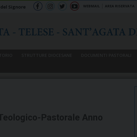
WEBMAIL
AREA RISERVATA
 del Signore
f
ig
tw
yt
b
TORIO
STRUTTURE DIOCESANE
DOCUMENTI PASTORALI
 Teologico-Pastorale Anno