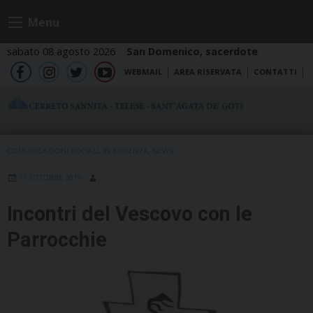
Skip
Menu
to
content
sabato 08 agosto 2026
San Domenico, sacerdote
WEBMAIL
AREA RISERVATA
CONTATTI
fb
ig
tw
yt
COMUNICAZIONI SOCIALI
,
IN EVIDENZA
,
NEWS
11 OTTOBRE 2019
Incontri del Vescovo con le
Parrocchie