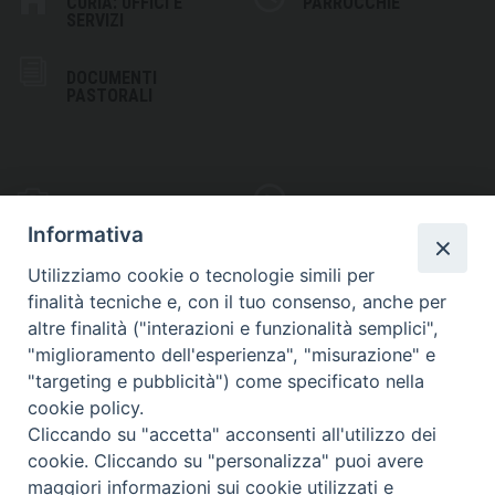
CURIA: UFFICI E
PARROCCHIE
SERVIZI
DOCUMENTI
PASTORALI
PHOTOGALLERY
VIDEOGALLERY
Informativa
Utilizziamo cookie o tecnologie simili per
finalità tecniche e, con il tuo consenso, anche per
altre finalità ("interazioni e funzionalità semplici",
S
EDE VESCOVILE
"miglioramento dell'esperienza", "misurazione" e
Piazza Wojtyla, 1
"targeting e pubblicità") come specificato nella
82032 Cerreto Sannita (BN)
cookie policy.
Cliccando su "accetta" acconsenti all'utilizzo dei
Telefax: (+39) 0824 861115
cookie. Cliccando su "personalizza" puoi avere
Email: info@diocesicerreto.it
maggiori informazioni sui cookie utilizzati e