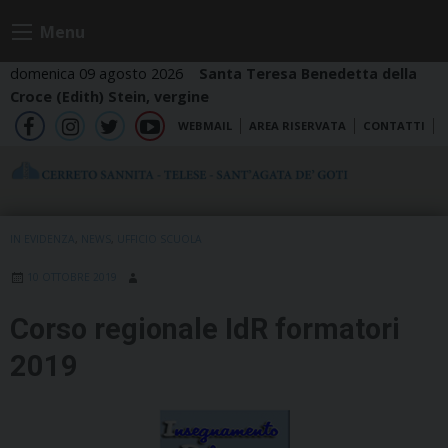
Skip
Menu
to
content
domenica 09 agosto 2026
Santa Teresa Benedetta della
Croce (Edith) Stein, vergine
WEBMAIL
AREA RISERVATA
CONTATTI
fb
ig
tw
yt
IN EVIDENZA
,
NEWS
,
UFFICIO SCUOLA
10 OTTOBRE 2019
Corso regionale IdR formatori
2019