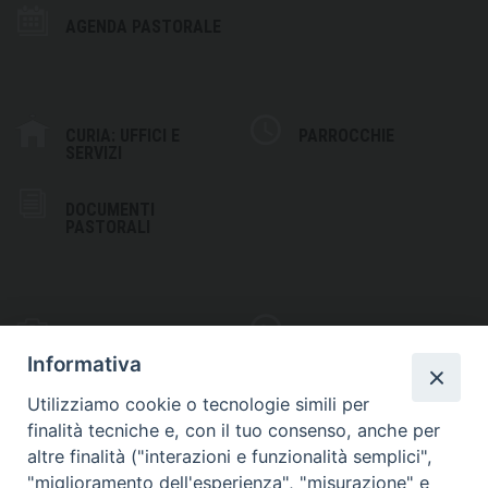
AGENDA PASTORALE
CURIA: UFFICI E
PARROCCHIE
SERVIZI
DOCUMENTI
PASTORALI
PHOTOGALLERY
VIDEOGALLERY
Informativa
Utilizziamo cookie o tecnologie simili per
finalità tecniche e, con il tuo consenso, anche per
altre finalità ("interazioni e funzionalità semplici",
S
EDE VESCOVILE
"miglioramento dell'esperienza", "misurazione" e