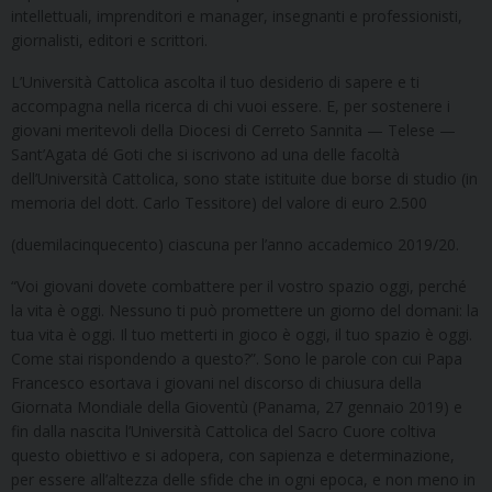
intellettuali, imprenditori e manager, insegnanti e professionisti,
giornalisti, editori e scrittori.
L’Università Cattolica ascolta il tuo desiderio di sapere e ti
accompagna nella ricerca di chi vuoi essere. E, per sostenere i
giovani meritevoli della Diocesi di Cerreto Sannita — Telese —
Sant’Agata dé Goti che si iscrivono ad una delle facoltà
dell’Università Cattolica, sono state istituite due borse di studio (in
memoria del dott. Carlo Tessitore) del valore di euro 2.500
(duemilacinquecento) ciascuna per l’anno accademico 2019/20.
“Voi giovani dovete combattere per il vostro spazio oggi, perché
la vita è oggi. Nessuno ti può promettere un giorno del domani: la
tua vita è oggi. Il tuo metterti in gioco è oggi, il tuo spazio è oggi.
Come stai rispondendo a questo?”. Sono le parole con cui Papa
Francesco esortava i giovani nel discorso di chiusura della
Giornata Mondiale della Gioventù (Panama, 27 gennaio 2019) e
fin dalla nascita l’Università Cattolica del Sacro Cuore coltiva
questo obiettivo e si adopera, con sapienza e determinazione,
per essere all’altezza delle sfide che in ogni epoca, e non meno in