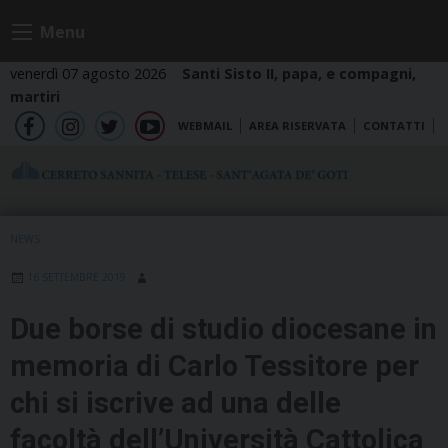
Skip
Menu
to
content
venerdì 07 agosto 2026
Santi Sisto II, papa, e compagni,
martiri
WEBMAIL
AREA RISERVATA
CONTATTI
fb
ig
tw
yt
NEWS
16 SETTEMBRE 2019
Due borse di studio diocesane in
memoria di Carlo Tessitore per
chi si iscrive ad una delle
facoltà dell’Università Cattolica