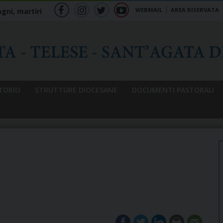
WEBMAIL
AREA RISERVATA
gni, martiri
f
ig
tw
yt
b
TORIO
STRUTTURE DIOCESANE
DOCUMENTI PASTORALI