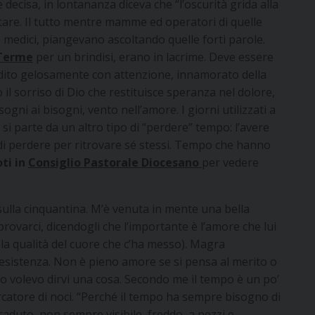
decisa, in lontananza diceva che “l’oscurità grida alla
itare. Il tutto mentre mamme ed operatori di quelle
e medici, piangevano ascoltando quelle forti parole.
 Terme
per un brindisi, erano in lacrime. Deve essere
todito gelosamente con attenzione, innamorato della
 il sorriso di Dio che restituisce speranza nel dolore,
sogni ai bisogni, vento nell’amore. I giorni utilizzati a
si parte da un altro tipo di “perdere” tempo: l’avere
à di perdere per ritrovare sé stessi. Tempo che hanno
oti in
Consiglio Pastorale Diocesano
per vedere
ulla cinquantina. M’è venuta in mente una bella
ovarci, dicendogli che l’importante è l’amore che lui
 la qualità del cuore che c’ha messo). Magra
esistenza. Non è pieno amore se si pensa al merito o
po volevo dirvi una cosa. Secondo me il tempo è un po’
cercatore di noci. “Perché il tempo ha sempre bisogno di
caduto, non sempre visibile, freddo, a pezzi e