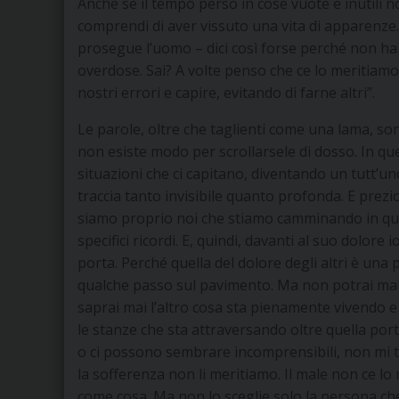
Anche se il tempo perso in cose vuote e inutili n
comprendi di aver vissuto una vita di apparenze. C
prosegue l’uomo – dici così forse perché non hai
overdose. Sai? A volte penso che ce lo meritiam
nostri errori e capire, evitando di farne altri”.
Le parole, oltre che taglienti come una lama, s
non esiste modo per scrollarsele di dosso. In que
situazioni che ci capitano, diventando un tutt’u
traccia tanto invisibile quanto profonda. E prez
siamo proprio noi che stiamo camminando in que
specifici ricordi. E, quindi, davanti al suo dolore
porta. Perché quella del dolore degli altri è un
qualche passo sul pavimento. Ma non potrai mai
saprai mai l’altro cosa sta pienamente vivendo 
le stanze che sta attraversando oltre quella por
o ci possono sembrare incomprensibili, non mi tr
la sofferenza non li meritiamo. Il male non ce l
come cosa. Ma non lo sceglie solo la persona che 