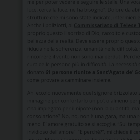
me per poter vedere e seguire le stelle. Una voce 
luce, cerca la luce, ne ha bisogno”. Dolore da ab
strutture che mi sono state indicate, infermieri 
Anche i poliziotti, al
Commissariato di Telese
proprio questo il sorriso di Dio, raccolto e cus
bellezza della realtà. Deve essere proprio questo
fiducia nella sofferenza, umanità nelle difficoltà, 
rincorrere il vento non sono mai perduti. Perché 
cura delle persone più in difficoltà. La necessit
donato
61 persone riunite a Sant’Agata de’ G
come provare a camminare insieme.
Ah, eccolo nuovamente quel signore brizzolato s
immagine per confortarlo un po’, o almeno per pr
c’ha impiegato per il nipote (non la quantità, ma
consolazione? No, no, non è una gara, ma una r
meno. E’ amore gratuito se si accoglie. “Sul tem
invidioso dell’amore”. “E perché?”, mi chiede il 
amore. Mentre l’amore, anche se ferito, deluso, 