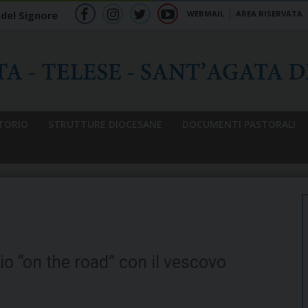
WEBMAIL
AREA RISERVATA
 del Signore
f
ig
tw
yt
b
TORIO
STRUTTURE DIOCESANE
DOCUMENTI PASTORALI
gio “on the road” con il vescovo