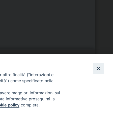
S
EDE VESCOVILE
altre finalità ("interazioni e
Piazza Wojtyla, 1
cità") come specificato nella
82032 Cerreto Sannita (BN)
Telefax: (+39) 0824 861115
 avere maggiori informazioni sui
Email:
sta informativa proseguirai la
info@diocesicerreto.it
kie policy
completa.