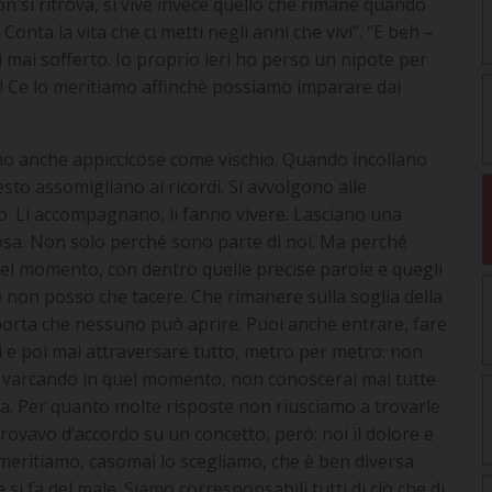
on si ritrova, si vive invece quello che rimane quando
onta la vita che ci metti negli anni che vivi”. “E beh –
 mai sofferto. Io proprio ieri ho perso un nipote per
o! Ce lo meritiamo affinchè possiamo imparare dai
ono anche appiccicose come vischio. Quando incollano
sto assomigliano ai ricordi. Si avvolgono alle
no. Li accompagnano, li fanno vivere. Lasciano una
iosa. Non solo perché sono parte di noi. Ma perché
l momento, con dentro quelle precise parole e quegli
 io non posso che tacere. Che rimanere sulla soglia della
a porta che nessuno può aprire. Puoi anche entrare, fare
 e poi mai attraversare tutto, metro per metro: non
e varcando in quel momento, non conoscerai mai tutte
ta. Per quanto molte risposte non riusciamo a trovarle
ovavo d’accordo su un concetto, però: noi il dolore e
o meritiamo, casomai lo scegliamo, che è ben diversa
si fa del male. Siamo corresponsabili tutti di ciò che di