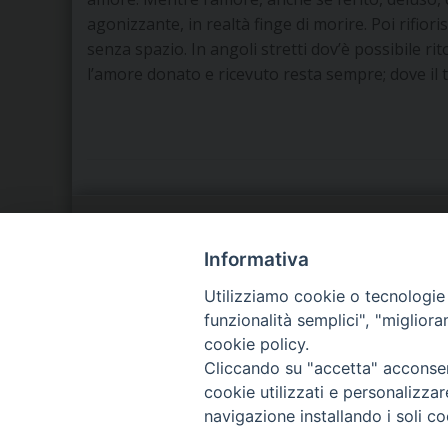
agonizzante, in realtà finge di morire. Poi rifio
senza spazio. In angoli stretti dov’è possibile ri
l’amore donato e ricevuto resta sempre; dove il
LA NOSTRA DIOCESI
C
Informativa
Utilizziamo cookie o tecnologie s
IL VESCOVO
P
funzionalità semplici", "miglior
cookie policy.
AGENDA PASTORALE
D
Cliccando su "accetta" acconsent
cookie utilizzati e personalizza
navigazione installando i soli co