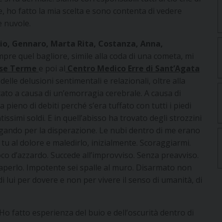
e, ho fatto la mia scelta e sono contenta di vedere
e nuvole.
io, Gennaro, Marta Rita, Costanza, Anna,
re quel bagliore, simile alla coda di una cometa, mi
ese Terme
e poi al
Centro Medico Erre di Sant’Agata
le delusioni sentimentali e relazionali, oltre alla
tato a causa di un’emorragia cerebrale. A causa di
pieno di debiti perché s’era tuffato con tutti i piedi
tissimi soldi. E in quell’abisso ha trovato degli strozzini
fogando per la disperazione. Le nubi dentro di me erano
tu al dolore e maledirlo, inizialmente. Scoraggiarmi.
oco d’azzardo. Succede all’improvviso. Senza preavviso.
saperlo. Impotente sei spalle al muro. Disarmato non
 lui per dovere e non per vivere il senso di umanità, di
Ho fatto esperienza del buio e dell’oscurità dentro di