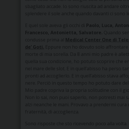
sbagliato accade. Io sono riuscita ad andare oltr
splendere il sole anche quando davanti ci sono l
E quel sole aveva gli occhi di
Paolo, Luca, Anton
Francesco, Antonietta, Salvatore.
Quando semp
condusse prima al
Medical Center One di Tel
de’ Goti.
Eppure non ho dovuto solo affrontare del
morte di mia sorella. Da 8 anni mio padre è allet
quella sua condizione, ho potuto scoprire che era 
nel mare delle slot. E in quell’abisso ha perso tan
pronti ad accoglierlo. E in quell’abisso stava af
nere. Perciò in questo tempo ho potuto dare del 
Mio padre copriva la propria solitudine con il gi
Non lo sai, non puoi saperlo, non potresti mai 
alzi neanche le mani. Provavo a prendermi cura di
fraternità, di accoglienza.
Sono risposte che sto ricevendo poco alla volta. 