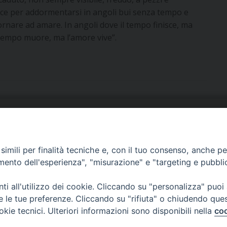
risce per addormentarsi in angoli bui senza tempo e
tornare ad amare. In angoli dove il tempo finisce, ma
 tempo muore, ma l’amore vive”.
URIA: UFFICI E SERVIZI
PHOTOGALLERY
imili per finalità tecniche e, con il tuo consenso, anche per 
ARROCCHIE
VIDEOGALLERY
amento dell'esperienza", "misurazione" e "targeting e pubbli
OCUMENTI PASTORALI
i all'utilizzo dei cookie. Cliccando su "personalizza" puoi
re le tue preferenze. Cliccando su "rifiuta" o chiudendo que
okie tecnici. Ulteriori informazioni sono disponibili nella
coo