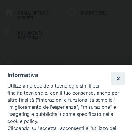
CURIA: UFFICI E
PARROCCHIE
SERVIZI
DOCUMENTI
PASTORALI
PHOTOGALLERY
VIDEOGALLERY
Informativa
Utilizziamo cookie o tecnologie simili per
finalità tecniche e, con il tuo consenso, anche per
altre finalità ("interazioni e funzionalità semplici",
S
EDE VESCOVILE
"miglioramento dell'esperienza", "misurazione" e
Piazza Wojtyla, 1
"targeting e pubblicità") come specificato nella
82032 Cerreto Sannita (BN)
cookie policy.
Cliccando su "accetta" acconsenti all'utilizzo dei
Telefax: (+39) 0824 861115