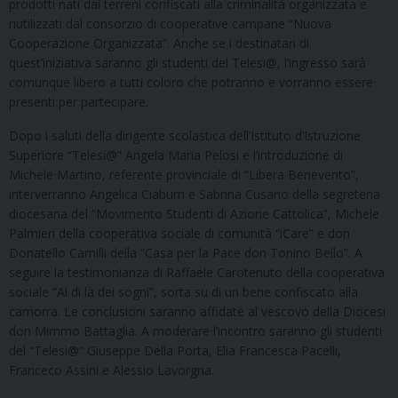
prodotti nati dai terreni con­fiscati alla criminalità organizzata e
riutilizzati dal consorzio di cooperative campane “Nuova
Cooperazione Organizzata”. Anche se i destinatari di
quest’iniziativa saranno gli studenti del Telesi@, l’ingresso sarà
comunque libero a tutti coloro che potranno e vorranno essere
presenti per partecipare.
Dopo i saluti della dirigente scolastica dell’Istituto d’Istruzione
Superiore “Telesi@” Angela Maria Pelosi e l’introduzione di
Michele Martino, referente provinciale di “Libera Benevento”,
interverranno Angelica Ciaburri e Sabrina Cusano della segreteria
diocesana del “Movimento Studenti di Azione Cattolica”, Michele
Palmieri della cooperativa sociale di comunità “iCare” e don
Donatello Camilli della “Casa per la Pace don Tonino Bello”. A
seguire la testimonianza di Raffaele Carotenuto della cooperativa
sociale “Al di là dei sogni”, sorta su di un bene confiscato alla
camorra. Le conclusioni saranno affidate al vescovo della Diocesi
don Mimmo Battaglia. A moderare l’incontro saranno gli studenti
del “Telesi@” Giuseppe Della Porta, Elia Francesca Pacelli,
Franceco Assini e Alessio Lavorgna.