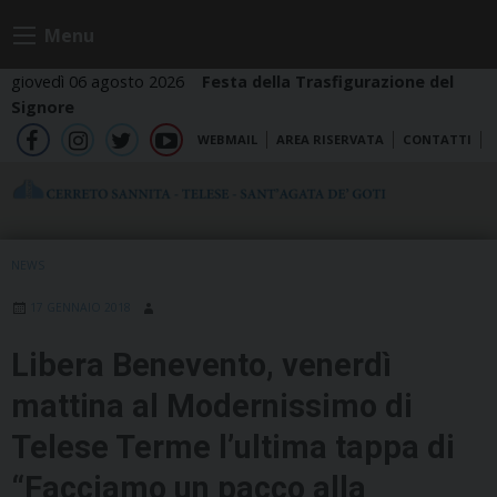
Skip
Menu
to
content
giovedì 06 agosto 2026
Festa della Trasfigurazione del
Signore
WEBMAIL
AREA RISERVATA
CONTATTI
fb
ig
tw
yt
NEWS
17 GENNAIO 2018
Libera Benevento, venerdì
mattina al Modernissimo di
Telese Terme l’ultima tappa di
“Facciamo un pacco alla