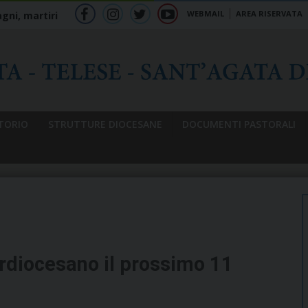
WEBMAIL
AREA RISERVATA
gni, martiri
f
ig
tw
yt
b
TORIO
STRUTTURE DIOCESANE
DOCUMENTI PASTORALI
rdiocesano il prossimo 11