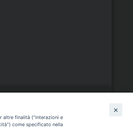
S
EDE VESCOVILE
altre finalità ("interazioni e
Piazza Wojtyla, 1
cità") come specificato nella
82032 Cerreto Sannita (BN)