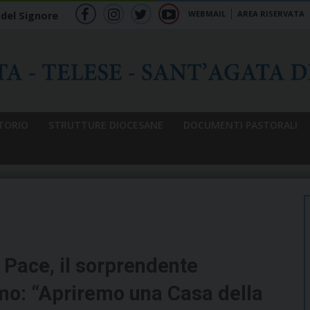
WEBMAIL
AREA RISERVATA
 del Signore
f
ig
tw
yt
b
TORIO
STRUTTURE DIOCESANE
DOCUMENTI PASTORALI
 Pace, il sorprendente
o: “Apriremo una Casa della