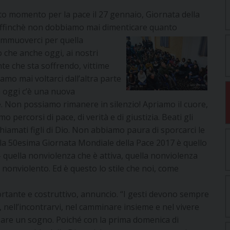
to momento per la pace il 27 gennaio, Giornata della
 affinchè non dobbiamo mai dimenticare quanto
ommuoverci per quella
 che anche oggi, ai nostri
te che sta soffrendo, vittime
iamo mai voltarci dall’altra parte
a oggi c’è una nuova
e. Non possiamo rimanere in silenzio! Apriamo il cuore,
percorsi di pace, di verità e di giustizia. Beati gli
hiamati figli di Dio. Non abbiamo paura di sporcarci le
 la 50esima Giornata Mondiale della Pace 2017 è quello
 quella nonviolenza che è attiva, quella nonviolenza
o nonviolento. Ed è questo lo stile che noi, come
tante e costruttivo, annuncio. “I gesti devono sempre
i, nell’incontrarvi, nel camminare insieme e nel vivere
zzare un sogno. Poiché con la prima domenica di