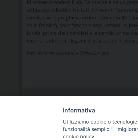
Missione prenderà il via. Da queste e da un gest
abbraccio collettivo tra tutti i presenti “con sem
meditativo la preghiera di don Tonino Bello “Dammi
delle fragilità, delle fatiche e degli ostacoli si 
la vita, prima che i pensieri e le parole, prima ch
incontri autentici, i legami di vita buona. Si ripart
foto: Roberto Gaetano e Mirko De Vivo
LA NOSTRA DIOCESI
C
Informativa
Utilizziamo cookie o tecnologie s
IL VESCOVO
P
funzionalità semplici", "miglior
cookie policy.