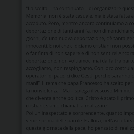
“La scelta – ha continuato – di organizzare ques
Memoria, non è stata casuale, ma è stata fatta
accaduto. P
erò, mentre ancora continuiamo a c
deportazione di tanti anni fa, non dimentichiamo
giorni, c’è una nuova deportazione, c’è tanta gen
innocenti. E noi che ci diciamo cristiani non poss
o far finta di non sapere e di non sentire! Ancor
deportazione, non voltiamoci mai dall’altra part
accogliamo, non respingiamo. Con loro costruiamo 
operatori di pace, ci dice Gesù, perché saranno c
mani!”. Il tema che papa Francesco ha scelto per
la nonviolenza. “Ma – spiega il vescovo Mimmo –
che diventa anche politica. Cristo è stato il prim
cristiani, siamo chiamati a realizzare”.
Poi un inaspettato e sorprendente, quanto impor
venire prima delle parole. E allora, nell’ascoltarv
questa giornata della pace, ho pensato di reali