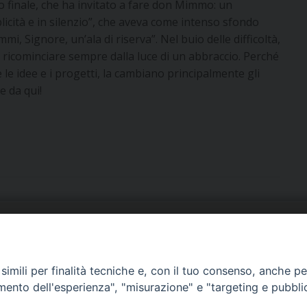
o finale, che ha invitato a fare don Mimmo: un
plicità e in silenzio”, che aveva come intenso sfondo
, Signore, un’ala di riserva”. Nel buio delle difficoltà,
può ricominciare sempre dalla luce di un abbraccio. Perché
e le idee e i progetti, la cambiano principalmente gli
e da qui!
URIA: UFFICI E SERVIZI
PHOTOGALLERY
imili per finalità tecniche e, con il tuo consenso, anche per 
ARROCCHIE
VIDEOGALLERY
amento dell'esperienza", "misurazione" e "targeting e pubbli