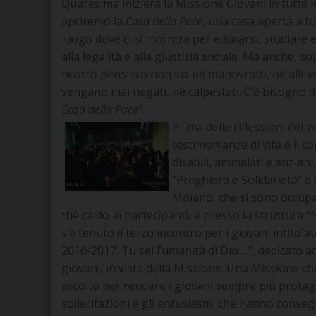
Quaresima inizierà la Missione Giovani in tutte l
apriremo la
Casa della Pace
, una casa aperta a tu
luogo dove ci si incontra per educarsi, studiare e
alla legalità e alla giustizia sociale. Ma anche, 
nostro pensiero non sia né manovrato, né allineato 
vengano mai negati, né calpestati. C’è bisogno di
Casa della Pace
“.
Prima delle riflessioni del 
testimonianze di vita e il c
disabili, ammalati e anziani
“Preghiera e Solidarietà” e 
Moiano, che si sono occupat
thé caldo ai partecipanti, e presso la struttura 
s’è tenuto il terzo incontro per i giovani intito
2016-2017. Tu sei l’umanità di Dio….”, dedicato a
giovani, in vista della Missione. Una Missione c
ascolto per rendere i giovani sempre più protago
sollecitazioni e gli entusiasmi che hanno conseg