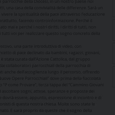
e parrocchie della Diocesi, in un nostro paese noi
tti, una casa della convivialità delle differenze. Sarà un
 vivere la spiritualità della pace attraverso l’educazione
soprattutto, facendo controinformazione. Perché il
mai e perché i nostri diritti, i diritti di tutti, non
 tutti voi per realizzare questo sogno concreto della
vescovo, una parte introduttiva di video, con
oncetto di pace declinato da bambini, ragazzi, giovani,
, è stata curata dall’Azione Cattolica, dal gruppo
dai collaboratori parrocchiali della parrocchia di
i anche dell’accoglienza lungo il percorso, offrendo
“Nuove Opere Parrocchiali” dove prima della fiaccolata
lato “P come Provare”, terza tappa del “Cammino Giovani
d ascoltare sogni, attese, speranze e proposte dei
he dovrà essere, appunto, espressione di incontro e di
nisti di questa nostra chiesa. Molte sono state le
nato. E sarà proprio da queste che il sogno della