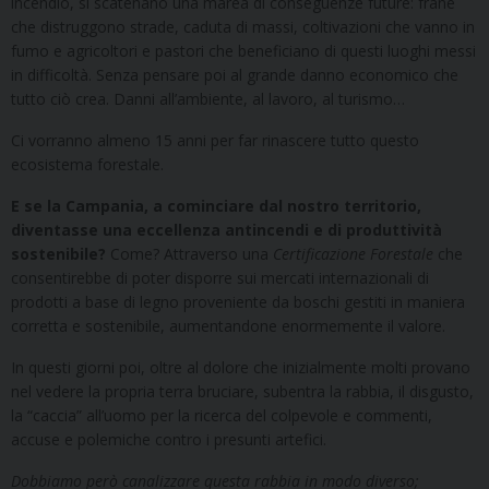
incendio, si scatenano una marea di conseguenze future: frane
che distruggono strade, caduta di massi, coltivazioni che vanno in
fumo e agricoltori e pastori che beneficiano di questi luoghi messi
in difficoltà. Senza pensare poi al grande danno economico che
tutto ciò crea. Danni all’ambiente, al lavoro, al turismo…
Ci vorranno almeno 15 anni per far rinascere tutto questo
ecosistema forestale.
E se la Campania, a cominciare dal nostro territorio,
diventasse una eccellenza antincendi e di produttività
sostenibile?
Come? Attraverso una
Certificazione Forestale
che
consentirebbe di poter disporre sui mercati internazionali di
prodotti a base di legno proveniente da boschi gestiti in maniera
corretta e sostenibile, aumentandone enormemente il valore.
In questi giorni poi, oltre al dolore che inizialmente molti provano
nel vedere la propria terra bruciare, subentra la rabbia, il disgusto,
la “caccia” all’uomo per la ricerca del colpevole e commenti,
accuse e polemiche contro i presunti artefici.
Dobbiamo però canalizzare questa rabbia in modo diverso;