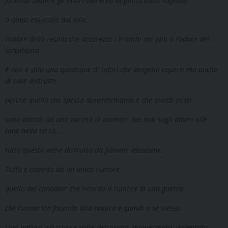
facendo svanire gli odori dell’erba bagnata dalla rugiada
o quasi essiccata dal sole,
l’odore della resina che accarezza i tronchi dei pini o l’odore del
sottobosco
.
E non è solo una questione di odori che vengono coperti ma anche
di case distrutte
perché quello che spesso dimentichiamo è che questi posti
sono abitati da una varietà di animali: dai nidi sugli alberi alle
tane nella terra…
tutto questo viene distrutto da fiamme assassine.
Tutto è coperto da un unico rumore:
quello del canadair che ricorda il rumore di una guerra
che l’uomo sta facendo alla natura e quindi a sé stesso.
Una natura già troppe volte deturpata, danneggiata, violentata.