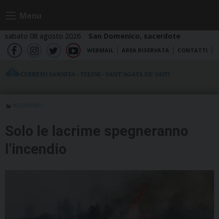
Skip
Menu
to
content
sabato 08 agosto 2026
San Domenico, sacerdote
WEBMAIL
AREA RISERVATA
CONTATTI
fb
ig
tw
yt
INTERVENTO
Solo le lacrime spegneranno
l’incendio