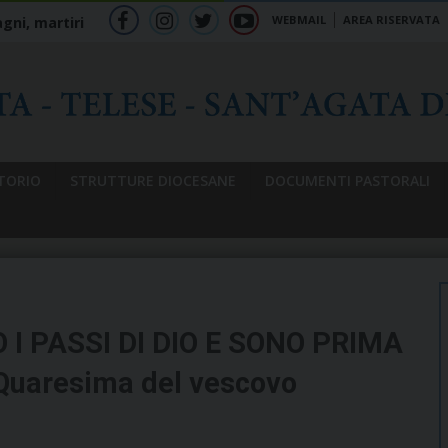
WEBMAIL
AREA RISERVATA
gni, martiri
f
ig
tw
yt
b
TORIO
STRUTTURE DIOCESANE
DOCUMENTI PASTORALI
 I PASSI DI DIO E SONO PRIMA
i Quaresima del vescovo