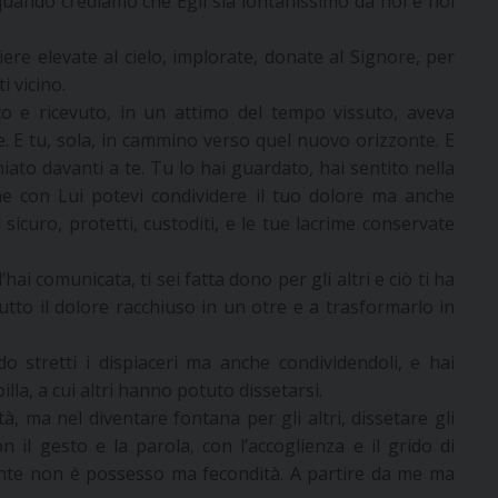
uando crediamo che Egli sia lontanissimo da noi e noi
iere elevate al cielo, implorate, donate al Signore, per
i vicino.
o e ricevuto, in un attimo del tempo vissuto, aveva
ore. E tu, sola, in cammino verso quel nuovo orizzonte. E
iato davanti a te. Tu lo hai guardato, hai sentito nella
e con Lui potevi condividere il tuo dolore ma anche
sicuro, protetti, custoditi, e le tue lacrime conservate
l’hai comunicata, ti sei fatta dono per gli altri e ciò ti ha
tutto il dolore racchiuso in un otre e a trasformarlo in
do stretti i dispiaceri ma anche condividendoli, e hai
la, a cui altri hanno potuto dissetarsi.
à, ma nel diventare fontana per gli altri, dissetare gli
n il gesto e la parola, con l’accoglienza e il grido di
rgente non è possesso ma fecondità. A partire da me ma