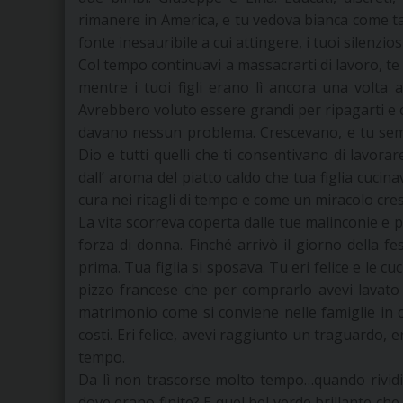
rimanere in America, e tu vedova bianca come tan
fonte inesauribile a cui attingere, i tuoi silenziosi
Col tempo continuavi a massacrarti di lavoro, te l
mentre i tuoi figli erano lì ancora una volta 
Avrebbero voluto essere grandi per ripagarti e
davano nessun problema. Crescevano, e tu semp
Dio e tutti quelli che ti consentivano di lavor
dall’ aroma del piatto caldo che tua figlia cucina
cura nei ritagli di tempo e come un miracolo cres
La vita scorreva coperta dalle tue malinconie e
forza di donna. Finché arrivò il giorno della fe
prima. Tua figlia si sposava. Tu eri felice e le cuci
pizzo francese che per comprarlo avevi lavato
matrimonio come si conviene nelle famiglie in c
costi. Eri felice, avevi raggiunto un traguardo, er
tempo.
Da lì non trascorse molto tempo…quando rividi i
dove erano finite? E quel bel verde brillante ch