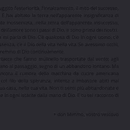
uggito l’esteriorità, l’innalzamento, il mito del successo,
. E hai abitato la terra nell’apparente insignificanza di
te inosservata, nella terra dell’apparente insuccesso,
 dell’amore sono i passi di Dio, e sono prima dei nostri.
ta mi parla di Dio. C’è qualcosa di Dio in ogni uomo, c’è
senza, c’è il Dio della vita nella vita. Se avessimo occhi,
teremmo di Dio continuamente.
rtacce che fanno mulinello trasportate dal vento; agli
hiolano al passaggio, segno di un abbandono lontano. Ma
o ancora il rumore della macchina da cucire americana
 col filo della speranza, intenta a imbastire abiti mai
a casa, nella tua vita. Non ti senti più abbandonata e
in ogni istante dalla mano di Dio. E tu sei racconto di
+ don Mimmo, vostro vescovo