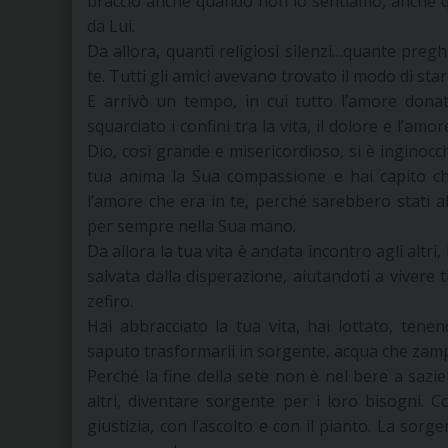
braccio anche quando non lo sentiamo, anche q
da Lui.
Da allora, quanti religiosi silenzi…quante pregh
te. Tutti gli amici avevano trovato il modo di start
E arrivò un tempo, in cui tutto l’amore donat
squarciato i confini tra la vita, il dolore e l’am
Dio, così grande e misericordioso, si è inginocch
tua anima la Sua compassione e hai capito ch
l’amore che era in te, perché sarebbero stati al 
per sempre nella Sua mano.
Da allora la tua vita è andata incontro agli altri, 
salvata dalla disperazione, aiutandoti a vivere 
zefiro.
Hai abbracciato la tua vita, hai lottato, tenen
saputo trasformarli in sorgente, acqua che zampil
Perché la fine della sete non è nel bere a saziet
altri, diventare sorgente per i loro bisogni. Co
giustizia, con l’ascolto e con il pianto. La so