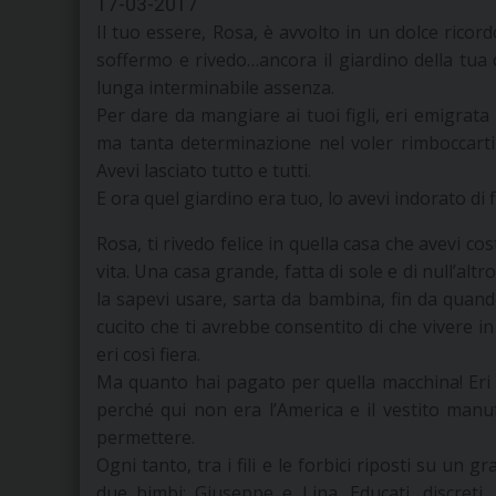
17-03-2017
Il tuo essere, Rosa, è avvolto in un dolce ric
soffermo e rivedo…ancora il giardino della tua
lunga interminabile assenza.
Per dare da mangiare ai tuoi figli, eri emigrata
ma tanta determinazione nel voler rimboccarti 
Avevi lasciato tutto e tutti.
E ora quel giardino era tuo, lo avevi indorato di f
Rosa, ti rivedo felice in quella casa che avevi c
vita. Una casa grande, fatta di sole e di null’altr
la sapevi usare, sarta da bambina, fin da quan
cucito che ti avrebbe consentito di che vivere 
eri così fiera.
Ma quanto hai pagato per quella macchina! Eri se
perché qui non era l’America e il vestito man
permettere.
Ogni tanto, tra i fili e le forbici riposti su un
due bimbi: Giuseppe e Lina. Educati, discreti,