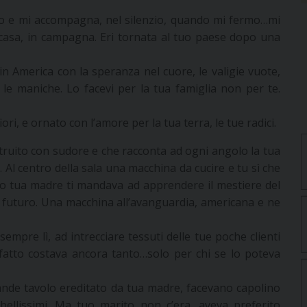
ordo e mi accompagna, nel silenzio, quando mi fermo…mi
 casa, in campagna. Eri tornata al tuo paese dopo una
 in America con la speranza nel cuore, le valigie vuote,
le maniche. Lo facevi per la tua famiglia non per te.
iori, e ornato con l’amore per la tua terra, le tue radici.
ostruito con sudore e che racconta ad ogni angolo la tua
o. Al centro della sala una macchina da cucire e tu sì che
do tua madre ti mandava ad apprendere il mestiere del
in futuro. Una macchina all’avanguardia, americana e ne
mpre lì, ad intrecciare tessuti delle tue poche clienti
ufatto costava ancora tanto…solo per chi se lo poteva
 grande tavolo ereditato da tua madre, facevano capolino
 bellissimi. Ma tuo marito non c’era, aveva preferito