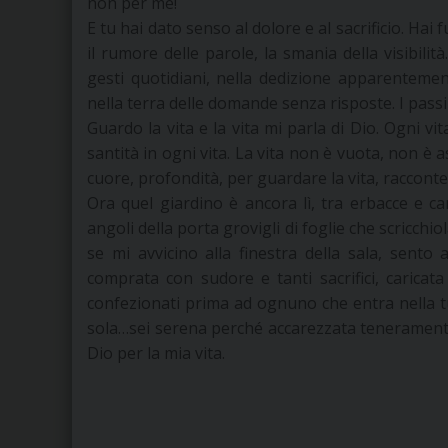
non per me!
E tu hai dato senso al dolore e al sacrificio. Hai f
il rumore delle parole, la smania della visibilità
gesti quotidiani, nella dedizione apparentemen
nella terra delle domande senza risposte. I passi
Guardo la vita e la vita mi parla di Dio. Ogni vi
santità in ogni vita. La vita non è vuota, non è as
cuore, profondità, per guardare la vita, raccon
Ora quel giardino è ancora lì, tra erbacce e ca
angoli della porta grovigli di foglie che scricc
se mi avvicino alla finestra della sala, sent
comprata con sudore e tanti sacrifici, caricata
confezionati prima ad ognuno che entra nella tu
sola…sei serena perché accarezzata teneramente 
Dio per la mia vita.