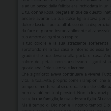
e ad un passo dalla felicità era inchiodata in u
E tu, donna Rosa, piegata in due da questo ina
andare avanti? La tua dolce figlia stava per 
dolore lasciò il posto all’abisso della disperazion
da fare di giorno instancabilmente al capezzale d
tuo amore ad ogni suo respiro.
Il tuo dolore e la sua straziante sofferenza i
sprofondò nella tua casa e intorno ad essa le
gradini che accedevano alla porta di casa. An
colore dei petali…non sorridevano. I gatti si
quotidiano. Solo silenzio e lacrime…
Che significato aveva continuare a vivere! Tutto
vita, la tua…vita, proprio come i lampioni che
tempo di mettersi al sicuro dalle insidie delle
non era più nei tuoi pensieri. Non lo invocavi p
casa, la tua famiglia, la tua adorata figlia. Si udi
Ma il tempo di Dio non è il nostro tempo! Dio 