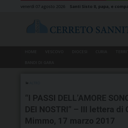
Skip
venerdì 07 agosto 2026
Santi Sisto II, papa, e compa
to
content
HOME
VESCOVO
DIOCESI
CURIA
TERRI
BANDI DI GARA
ALTRO
“I PASSI DELL’AMORE SONO
DEI NOSTRI” – III lettera d
Mimmo, 17 marzo 2017