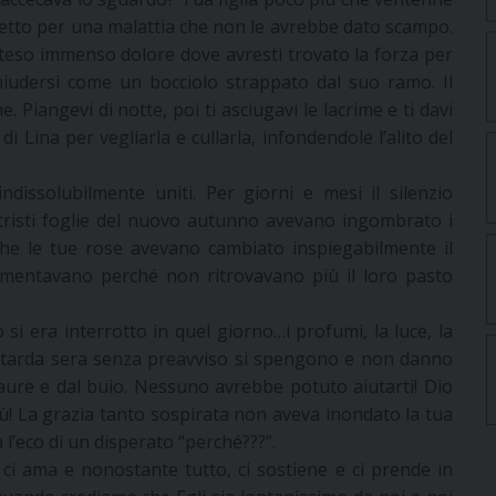
n letto per una malattia che non le avrebbe dato scampo.
tteso immenso dolore dove avresti trovato la forza per
chiudersi come un bocciolo strappato dal suo ramo. Il
e. Piangevi di notte, poi ti asciugavi le lacrime e ti davi
i Lina per vegliarla e cullarla, infondendole l’alito del
ndissolubilmente uniti. Per giorni e mesi il silenzio
 tristi foglie del nuovo autunno avevano ingombrato i
che le tue rose avevano cambiato inspiegabilmente il
 lamentavano perché non ritrovavano più il loro pasto
 si era interrotto in quel giorno…i profumi, la luce, la
 a tarda sera senza preavviso si spengono e non danno
 paure e dal buio. Nessuno avrebbe potuto aiutarti! Dio
iù! La grazia tanto sospirata non aveva inondato la tua
va l’eco di un disperato “perché???”.
ci ama e nonostante tutto, ci sostiene e ci prende in