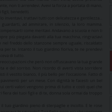
te, non ti arrendevi. Avevi la forza a portata di mano,
 figli, benedetti.
o inventavi, trattavi tutti con delicatezza e gentilezza…
a guardarti, ad ammirare, in silenzio, la loro mamma.
 compensarti come meritavi. Andavano a scuola e non ti
re più piegata davanti alla tua macchina, ringraziavi
are nel freddo dello stanzone sempre uguale, riscaldato
va per te. Intanto il tuo giardino fioriva, te ne prendevi
ceva di tutto.
 preoccupazioni che però non offuscavano la tua grande
sta e del sorriso. Non ricordo di averti vista sorridere
sti il vestito bianco, il più bello per l’occasione. Fatto di
 pavimenti per un mese. Con dignità le facesti un bel
ui certi valori vengono prima di tutto e costi quel che
i fiera dei tuoi figli e di te, donna sola ormai da troppo
l tuo giardino pieno di sterpaglie e incolto. E le rose
e accecava lo sguardo? Tua figlia poco più che ventenne