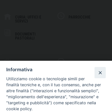
CURIA: UFFICI E
PARROCCHIE
SERVIZI
DOCUMENTI
PASTORALI
PHOTOGALLERY
VIDEOGALLERY
Informativa
Utilizziamo cookie o tecnologie simili per
finalità tecniche e, con il tuo consenso, anche per
altre finalità ("interazioni e funzionalità semplici",
S
EDE VESCOVILE
"miglioramento dell'esperienza", "misurazione" e
Piazza Wojtyla, 1
"targeting e pubblicità") come specificato nella
82032 Cerreto Sannita (BN)
cookie policy.