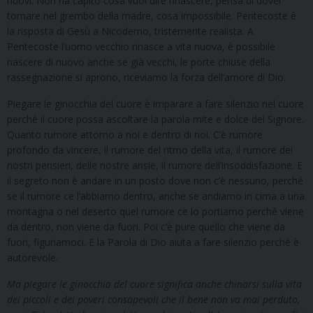
nuovi. Non ha capito cosa vuol dire rinascere, pensa di dover
tornare nel grembo della madre, cosa impossibile. Pentecoste è
la risposta di Gesù a Nicodemo, tristemente realista. A
Pentecoste l’uomo vecchio rinasce a vita nuova, è possibile
nascere di nuovo anche se già vecchi, le porte chiuse della
rassegnazione si aprono, riceviamo la forza dell’amore di Dio.
Piegare le ginocchia del cuore è imparare a fare silenzio nel cuore
perché il cuore possa ascoltare la parola mite e dolce del Signore.
Quanto rumore attorno a noi e dentro di noi. C’è rumore
profondo da vincere, il rumore del ritmo della vita, il rumore dei
nostri pensieri, delle nostre ansie, il rumore dell’insoddisfazione. E
il segreto non è andare in un posto dove non c’è nessuno, perché
se il rumore ce l’abbiamo dentro, anche se andiamo in cima a una
montagna o nel deserto quel rumore ce lo portiamo perché viene
da dentro, non viene da fuori. Poi c’è pure quello che viene da
fuori, figuriamoci. E la Parola di Dio aiuta a fare silenzio perché è
autorevole.
Ma piegare le ginocchia del cuore significa anche chinarsi sulla vita
dei piccoli e dei poveri consapevoli che il bene non va mai perduto,