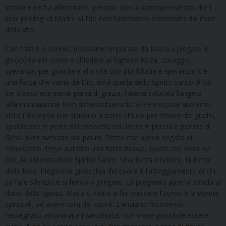
strada e ne ha affrontato i pericoli, con la consapevolezza che i
suoi privilegi di Madre di Dio non l’avrebbero preservata dal male
della vita.
Cari fratelli e sorelle, dobbiamo imparare da Maria a piegare le
ginocchia del cuore e chiedere al Signore forza, coraggio,
speranza, per guardare alla vita con più fiducia e speranza. C’è
una forza che viene da Dio, ed è quella dello Spirito santo di cui
Lei stessa era piena: piena di grazia, l’aveva salutata l’angelo
all’annunciazione Non dimentichiamolo. A Pentecoste abbiamo
visto i discepoli che stavano a porte chiuse per timore dei giudei,
spalancare le porte del cenacolo ed uscire in piazza a parlare di
Gesù. Non avevano più paura. Pietro che aveva negato di
conoscerlo riceve dall’alto una forza nuova, quella che viene da
Dio, la potenza dello Spirito Santo. Una forza interiore, la forza
delle fede. Piegare le ginocchia del cuore è l’atteggiamento di chi
sa fare silenzio e si ferma a pregare. La preghiera apre la strada al
dono dello Spirito. Maria ci invita a far crescere l’uomo e la donna
spirituali, ad avere cura del cuore. L’anziano Nicodemo,
rassegnato ad una vita invecchiata, non crede possibile essere