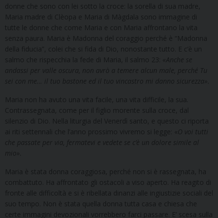
donne che sono con lei sotto la croce: la sorella di sua madre,
Maria madre di Clèopa e Maria di Màgdala sono immagine di
tutte le donne che come Maria e con Maria affrontano la vita
senza paura. Maria è Madonna del coraggio perché è “Madonna
della fiducia”, colei che si fida di Dio, nonostante tutto. E c’è un
salmo che rispecchia la fede di Maria, il salmo 23:
«Anche se
andassi per valle oscura, non avrò a temere alcun male, perché Tu
sei con me… il tuo bastone ed il tuo vincastro mi danno sicurezza».
Maria non ha avuto una vita facile, una vita difficile, la sua.
Contrassegnata, come per il figlio morente sulla croce, dal
silenzio di Dio. Nella liturgia del Venerdì santo, e questo ci riporta
ai riti settennali che l’anno prossimo vivremo si legge: «
O voi tutti
che passate per via, fermatevi e vedete se c’è un dolore simile al
mio».
Maria è stata donna coraggiosa, perché non si è rassegnata, ha
combattuto. Ha affrontato gli ostacoli a viso aperto. Ha reagito di
fronte alle difficoltà e si è ribellata dinanzi alle ingiustizie sociali del
suo tempo. Non è stata quella donna tutta casa e chiesa che
certe immagini devozionali vorrebbero farci passare. E’ scesa sulla