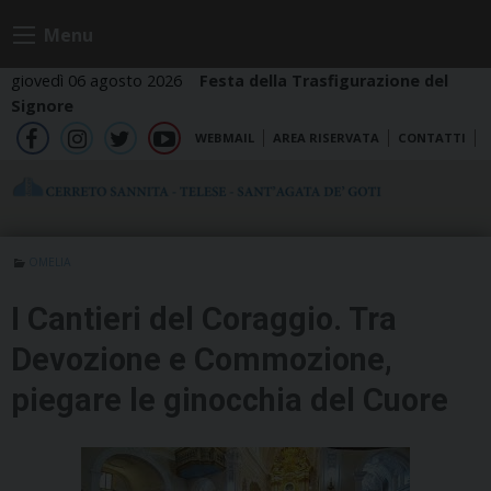
Skip
Menu
to
content
giovedì 06 agosto 2026
Festa della Trasfigurazione del
Signore
WEBMAIL
AREA RISERVATA
CONTATTI
fb
ig
tw
yt
OMELIA
I Cantieri del Coraggio. Tra
Devozione e Commozione,
piegare le ginocchia del Cuore