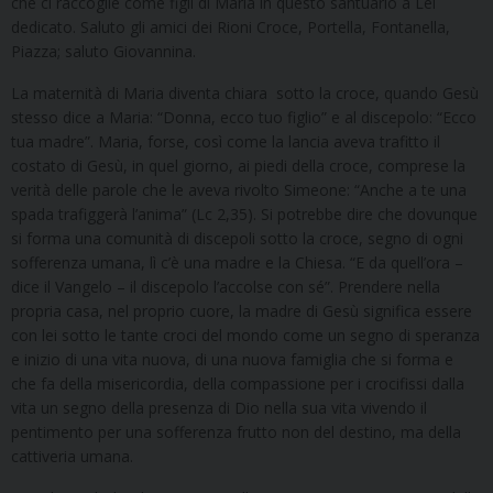
che ci raccoglie come figli di Maria in questo santuario a Lei
dedicato. Saluto gli amici dei Rioni Croce, Portella, Fontanella,
Piazza; saluto Giovannina.
La maternità di Maria diventa chiara sotto la croce, quando Gesù
stesso dice a Maria: “Donna, ecco tuo figlio” e al discepolo: “Ecco
tua madre”. Maria, forse, così come la lancia aveva trafitto il
costato di Gesù, in quel giorno, ai piedi della croce, comprese la
verità delle parole che le aveva rivolto Simeone: “Anche a te una
spada trafiggerà l’anima” (Lc 2,35). Si potrebbe dire che dovunque
si forma una comunità di discepoli sotto la croce, segno di ogni
sofferenza umana, lì c’è una madre e la Chiesa. “E da quell’ora –
dice il Vangelo – il discepolo l’accolse con sé”. Prendere nella
propria casa, nel proprio cuore, la madre di Gesù significa essere
con lei sotto le tante croci del mondo come un segno di speranza
e inizio di una vita nuova, di una nuova famiglia che si forma e
che fa della misericordia, della compassione per i crocifissi dalla
vita un segno della presenza di Dio nella sua vita vivendo il
pentimento per una sofferenza frutto non del destino, ma della
cattiveria umana.