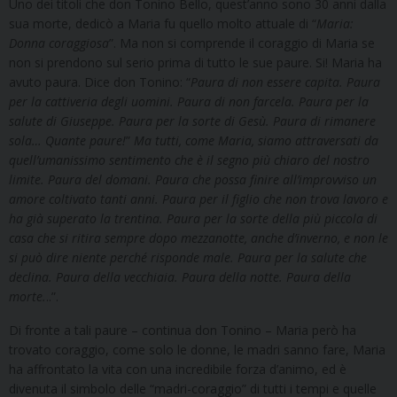
Uno dei titoli che don Tonino Bello, quest’anno sono 30 anni dalla
sua morte, dedicò a Maria fu quello molto attuale di “
Maria:
Donna coraggiosa
”. Ma non si comprende il coraggio di Maria se
non si prendono sul serio prima di tutto le sue paure. Si! Maria ha
avuto paura. Dice don Tonino: “
Paura di non essere capita. Paura
per la cattiveria degli uomini. Paura di non farcela. Paura per la
salute di Giuseppe. Paura per la sorte di Gesù. Paura di rimanere
sola… Quante paure!
”
Ma tutti, come Maria, siamo attraversati da
quell’umanissimo sentimento che è il segno più chiaro del nostro
limite. Paura del domani. Paura che possa finire all’improvviso un
amore coltivato tanti anni. Paura per il figlio che non trova lavoro e
ha già superato la trentina. Paura per la sorte della più piccola di
casa che si ritira sempre dopo mezzanotte, anche d’inverno, e non le
si può dire niente perché risponde male. Paura per la salute che
declina. Paura della vecchiaia. Paura della notte. Paura della
morte.
..”.
Di fronte a tali paure – continua don Tonino – Maria però ha
trovato coraggio, come solo le donne, le madri sanno fare, Maria
ha affrontato la vita con una incredibile forza d’animo, ed è
divenuta il simbolo delle “madri-coraggio” di tutti i tempi e quelle