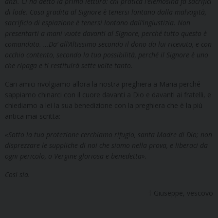
anzi. Ci ha detto la prima lettura:
chi pratica l’elemosina fa sacrifici
di lode. Cosa gradita al Signore è tenersi lontano dalla malvagità,
sacrificio di espiazione è tenersi lontano dall’ingiustizia. Non
presentarti a mani vuote davanti al Signore, perché tutto questo è
comandato. …Da’ all’Altissimo secondo il dono da lui ricevuto, e con
occhio contento, secondo la tua possibilità, perché il Signore è uno
che ripaga e ti restituirà sette volte tanto.
Cari amici rivolgiamo allora la nostra preghiera a Maria perché
sappiamo chinarci con il cuore davanti a Dio e davanti ai fratelli, e
chiediamo a lei la sua benedizione con la preghiera che è la più
antica mai scritta:
«Sotto la tua protezione cerchiamo rifugio, santa Madre di Dio; non
disprezzare le suppliche di noi che siamo nella prova, e liberaci da
ogni pericolo, o Vergine gloriosa e benedetta».
Così sia.
† Giuseppe, vescovo