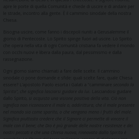
apre le porte di quella Comunità e chiede di uscire e di andare per
le strade, incontro alla gente. È il cammino sinodale della nostra
Chiesa.
Bisogna uscire, come fanno i discepoli riuniti a Gerusalemme il
giorno di Pentecoste. Lo Spirito spinge fuori ad uscire. Lo Spirito
che opera nella vita di ogni Comunità cristiana fa vedere il mondo
con occhi nuovi e libera dalla paura, dal pessimismo e dalla
rassegnazione.
Ogni giorno siamo chiamati a fare delle scelte. Il cammino
sinodale ci pone domande e sfide: quali scelte fare, quale Chiesa
essere? L’apostolo Paolo esorta i Galati a “camminare
secondo lo
Spirito”, che significa lasciarsi guidare da lui.
Lasciandosi guidare
dallo Spirito
, si acquista una visione positiva della vita. Ciò non
significa non riconoscere il male o, addirittura, che il male presente
nel mondo sia come sparito, o che vengano meno i frutti del male.
Significa piuttosto credere che il Signore ci permette di vincere il
male con il bene; che Dio è più grande delle nostre resistenze e dei
nostri peccati e che una Chiesa nuova, rinnovata dallo Spirito è