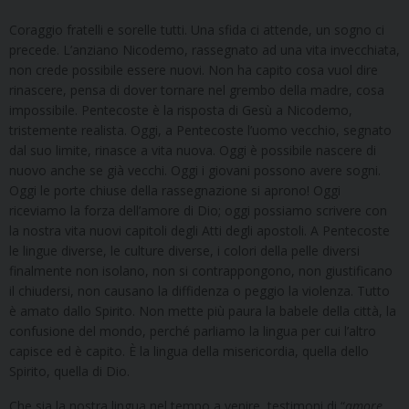
Coraggio fratelli e sorelle tutti. Una sfida ci attende, un sogno ci
precede. L’anziano Nicodemo, rassegnato ad una vita invecchiata,
non crede possibile essere nuovi. Non ha capito cosa vuol dire
rinascere, pensa di dover tornare nel grembo della madre, cosa
impossibile. Pentecoste è la risposta di Gesù a Nicodemo,
tristemente realista. Oggi, a Pentecoste l’uomo vecchio, segnato
dal suo limite, rinasce a vita nuova. Oggi è possibile nascere di
nuovo anche se già vecchi. Oggi i giovani possono avere sogni.
Oggi le porte chiuse della rassegnazione si aprono! Oggi
riceviamo la forza dell’amore di Dio; oggi possiamo scrivere con
la nostra vita nuovi capitoli degli Atti degli apostoli. A Pentecoste
le lingue diverse, le culture diverse, i colori della pelle diversi
finalmente non isolano, non si contrappongono, non giustificano
il chiudersi, non causano la diffidenza o peggio la violenza. Tutto
è amato dallo Spirito. Non mette più paura la babele della città, la
confusione del mondo, perché parliamo la lingua per cui l’altro
capisce ed è capito. È la lingua della misericordia, quella dello
Spirito, quella di Dio.
Che sia la nostra lingua nel tempo a venire, testimoni di “
amore,