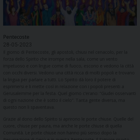
Pentecoste
28-05-2023
Il giorno di Pentecoste, gli apostoli, chiusi nel cenacolo, per la
forza dello Spirito che irrompe nella sala, come un vento
impetuoso e con lingue come di fuoco, escono e vedono la città
con occhi diversi. Vedono una città ricca di molti popoli e trovano
la lingua per parlare a tutti. Lo Spirito dà loro il potere di
esprimersi e li mette così in relazione con i popoli presenti a
Gerusalemme per la festa. Quel giorno c’erano: “Giudei osservanti
di ogni nazione che è sotto il cielo”. Tanta gente diversa, ma
questo non li spaventava.
Grazie al dono dello Spirito si aprirono le porte chiuse. Quelle del
cuore, chiuse per paura, ma anche le porte chiuse di quella
Comunità. Le porte chiuse non hanno più senso dopo la
Resurrezione di Gesù e in questa Pentecoste. Il Signore risorto,