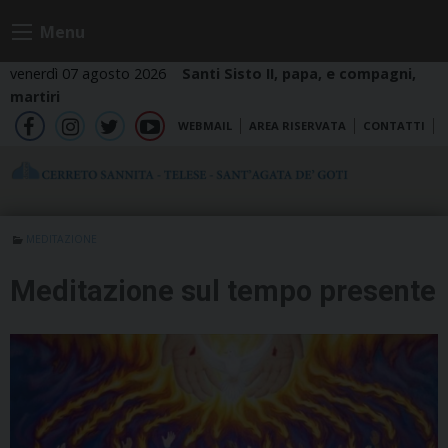
Skip
Menu
to
content
venerdì 07 agosto 2026
Santi Sisto II, papa, e compagni,
martiri
WEBMAIL
AREA RISERVATA
CONTATTI
fb
ig
tw
yt
MEDITAZIONE
Meditazione sul tempo presente