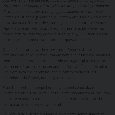
possibile. La Chiesa del terzo millennio, capace di dialogare con
tutti, con tutti i popoli, culture, che sa stare per strada, compagna
di cammino e nello stesso tempo guida sapiente e sicura perché
madre.
Chi si lascia guidare dallo Spirito – dice Paolo – conoscerà
nella sua vita il frutto dello Spirito. Qual è questo frutto? Scrive
l’Apostolo: “è amore, gioia, pace, magnanimità, benevolenza,
bontà, fedeltà, mitezza, dominio di sé” (Gal.5, 22). Quale Chiesa
essere? Ma io come devo essere per questa Chiesa?
Questa è la promessa che riceviamo a Pentecoste: se
camminiamo nello Spirito si manifesterà quel frutto che cambia il
mondo, che cambia la Chiesa! Paolo coniuga al plurale il verbo
camminare: “camminiamo secondo lo Spirito”. È, dunque, tutta
una Comunità che cammina, non si cammina da soli; è il
cammino della Chiesa, non degli eroi solitari.
Fratelli e sorelle, i discepoli erano chiusi nel cenacolo, ma lo
Spirito scende e li fa uscire. Senza Spirito stavano tra di loro, con
lo Spirito si aprono a tutti. Senza lo Spirito erano chiusi nella
paura, con lo Spirito si aprono a tutti.
La Comunità in uscita ci supera e in un certo senso supera sé