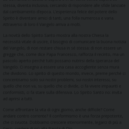
stessa, diventa inclusiva, cercando di rispondere alle sfide lanciate
dal cambiamento d’epoca. L’esperienza felice del potere dello
Spirito è diventare amici di tanti, una folla numerosa e varia.
Attraverso di loro il Vangelo arriva a molti.
La novità dello Spirito Santo mostra alla nostra Chiesa la
necessità vitale di uscire, il bisogno di comunicare la buona notizia
del Vangelo, di non restare chiusa in sé stessa: di non essere un
gregge che, come dice Papa Francesco, rafforza il recinto, ma un
pascolo aperto perché tutti possano nutrirsi della speranza del
Vangelo. Ci insegna a essere una casa accogliente senza mura
che dividono. Lo spirito di questo mondo, invece, preme perché ci
concentriamo solo sui nostri problemi, sui nostri interessi, su
quello che non va, su quello che ci divide, ci fa vivere impauriti e
conformisti, ci fa stare sulla difensiva. Lo Spirito Santo no: invita
ad aprirsi a tutti.
Come affrontare la vita di ogni giorno, anche difficile? Come
andare contro corrente? Il conformismo è una forza prepotente,
che ci svuota. Dobbiamo crescere interiormente, legarci di più a
Gesù, credere di più alla Parola di Dio.