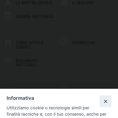
LA NOSTRA DIOCESI
IL VESCOVO
AGENDA PASTORALE
CURIA: UFFICI E
PARROCCHIE
SERVIZI
DOCUMENTI
PASTORALI
PHOTOGALLERY
VIDEOGALLERY
Informativa
Utilizziamo cookie o tecnologie simili per
finalità tecniche e, con il tuo consenso, anche per