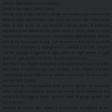
amore, della felicità a poco prezzo.
Tendi la tua mano, tienici con te.
Con te, vedo il cielo che si confonde con la terra ogni volta che mi
affaccio dalla mia finestra, ogni volta che lascio che il mio cuore
sfiori la vita di chi mi sta accanto. Con te, sento la dolcezza
nascosta in un abbraccio che dona forza e calore, vedo la carità
in una mano che accarezza un viso bagnato dalle lacrime. Vedo la
cura di chi ha a cuore la vita. Con te sento e vedo la forza di chi
non vuole arrendersi o rassegnarsi e continua a lottare, sempre.
Con te, accolgo il Signore in ogni uomo, in ogni donna, in ogni
gesto, in ogni parola che dona vita, che dona amore.
Accresci in noi, Madre, il desiderio e la passione per Gesù, prendici
per mano e cammina con noi, accanto a noi. Perché il nostro
cuore impari ad accogliere e ad amare come il tuo. Tu sei con noi,
ed è già luce. Grazia!
Perdonaci se i nostri sguardi sono protesi altrove…se corriamo
dietro ad altre sembianze. Ma tu sai che nel fondo dell’anima ci è
rimasta la nostalgia di quello sguardo. Anzi, di quegli sguardi. Del
tuo e del suo.
Benedici la nostra vita, Maria, e il cammino di ognuno di noi.