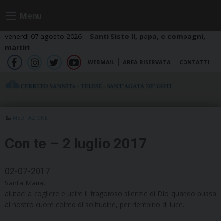
Skip
Menu
to
content
venerdì 07 agosto 2026
Santi Sisto II, papa, e compagni,
martiri
WEBMAIL
AREA RISERVATA
CONTATTI
fb
ig
tw
yt
MEDITAZIONE
Con te – 2 luglio 2017
02-07-2017
Santa Maria,
aiutaci a cogliere e udire il fragoroso silenzio di Dio quando bussa
al nostro cuore colmo di solitudine, per riempirlo di luce.