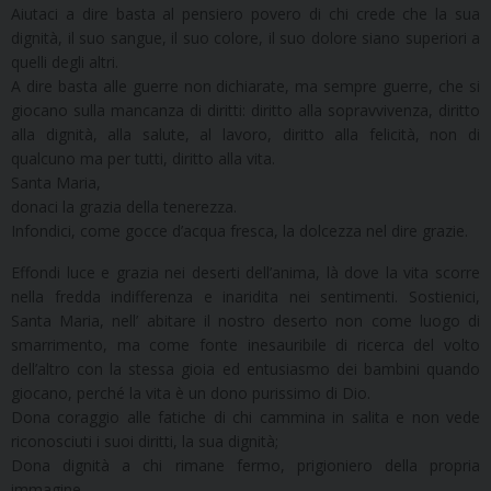
Aiutaci a dire basta al pensiero povero di chi crede che la sua
dignità, il suo sangue, il suo colore, il suo dolore siano superiori a
quelli degli altri.
A dire basta alle guerre non dichiarate, ma sempre guerre, che si
giocano sulla mancanza di diritti: diritto alla sopravvivenza, diritto
alla dignità, alla salute, al lavoro, diritto alla felicità, non di
qualcuno ma per tutti, diritto alla vita.
Santa Maria,
donaci la grazia della tenerezza.
Infondici, come gocce d’acqua fresca, la dolcezza nel dire grazie.
Effondi luce e grazia nei deserti dell’anima, là dove la vita scorre
nella fredda indifferenza e inaridita nei sentimenti. Sostienici,
Santa Maria, nell’ abitare il nostro deserto non come luogo di
smarrimento, ma come fonte inesauribile di ricerca del volto
dell’altro con la stessa gioia ed entusiasmo dei bambini quando
giocano, perché la vita è un dono purissimo di Dio.
Dona coraggio alle fatiche di chi cammina in salita e non vede
riconosciuti i suoi diritti, la sua dignità;
Dona dignità a chi rimane fermo, prigioniero della propria
immagine.