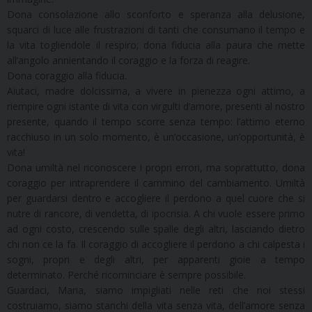
Dona consolazione allo sconforto e speranza alla delusione,
squarci di luce alle frustrazioni di tanti che consumano il tempo e
la vita togliendole il respiro; dona fiducia alla paura che mette
all’angolo annientando il coraggio e la forza di reagire.
Dona coraggio alla fiducia.
Aiutaci, madre dolcissima, a vivere in pienezza ogni attimo, a
riempire ogni istante di vita con virgulti d’amore, presenti al nostro
presente, quando il tempo scorre senza tempo: l’attimo eterno
racchiuso in un solo momento, è un’occasione, un’opportunità, è
vita!
Dona umiltà nel riconoscere i propri errori, ma soprattutto, dona
coraggio per intraprendere il cammino del cambiamento. Umiltà
per guardarsi dentro e accogliere il perdono a quel cuore che si
nutre di rancore, di vendetta, di ipocrisia. A chi vuole essere primo
ad ogni costo, crescendo sulle spalle degli altri, lasciando dietro
chi non ce la fa. Il coraggio di accogliere il perdono a chi calpesta i
sogni, propri e degli altri, per apparenti gioie a tempo
determinato. Perché ricominciare è sempre possibile.
Guardaci, Maria, siamo impigliati nelle reti che noi stessi
costruiamo, siamo stanchi della vita senza vita, dell’amore senza