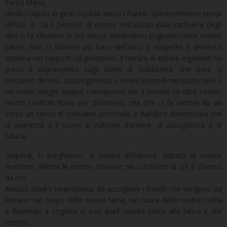
Santa Maria,
rendici capaci di gesti ospitali verso i fratelli. Sperimentiamo tempi
difficili, in cui il pericolo di essere defraudati dalla cattiveria degli
altri ci fa chiudere in noi stessi, rendendoci prigionieri delle nostre
paure. Non ci fidiamo più l’uno dell’altro; il sospetto è divenuto
sistema nei rapporti col prossimo. Il terrore di essere ingannati ha
preso il sopravvento sugli istinti di solidarietà, che pure ci
portiamo dentro, costringendoci a vivere comodi nei nostri ruoli e
nei nostri luoghi, seppur consapevoli che il mondo va oltre i nostri
recinti costruiti forse per difenderci, ma che ci fa sentire da un
verso un senso di solitudine profonda, e dall’altro dimenticare che
la speranza e il cuore si nutrono d’amore, di accoglienza e di
fiducia.
Disperdi, ti preghiamo, le nostre diffidenze. Abbatti le nostre
frontiere: allenta le nostre chiusure nei confronti di chi è diverso
da noi.
Aiutaci, Madre tenerissima, ad accogliere i fratelli che vengono da
lontano nel corpo della nostra terra, nel cuore della nostra civiltà
e illuminaci a cogliere in essi quell’ unicità mista alla fatica e alle
lacrime.