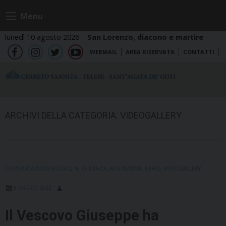
Skip
Menu
to
content
lunedì 10 agosto 2026
San Lorenzo, diacono e martire
WEBMAIL
AREA RISERVATA
CONTATTI
fb
ig
tw
yt
ARCHIVI DELLA CATEGORIA:
VIDEOGALLERY
COMUNICAZIONI SOCIALI
,
IN EVIDENZA
,
MULTIMEDIA
,
NEWS
,
VIDEOGALLERY
8 MARZO 2022
Il Vescovo Giuseppe ha