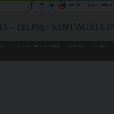
WEBMAIL
AREA RISERVATA
f
ig
tw
yt
b
TORIO
STRUTTURE DIOCESANE
DOCUMENTI PASTORALI