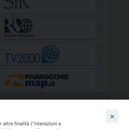
S
EDE VESCOVILE
altre finalità ("interazioni e
Piazza Wojtyla, 1