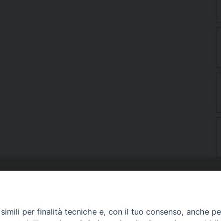
URIA: UFFICI E SERVIZI
PHOTOGALLERY
imili per finalità tecniche e, con il tuo consenso, anche per 
ARROCCHIE
VIDEOGALLERY