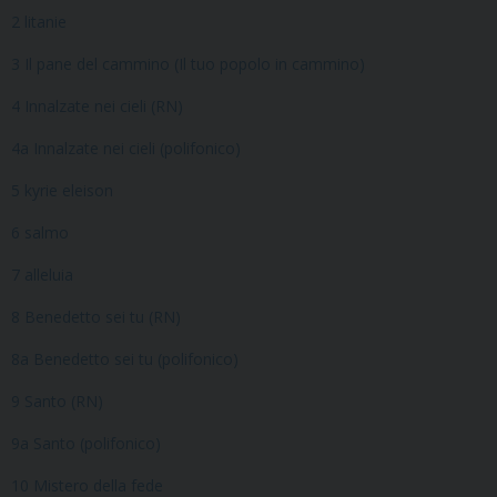
2 litanie
3 Il pane del cammino (Il tuo popolo in cammino)
4 Innalzate nei cieli (RN)
4a Innalzate nei cieli (polifonico)
5 kyrie eleison
6 salmo
7 alleluia
8 Benedetto sei tu (RN)
8a Benedetto sei tu (polifonico)
9 Santo (RN)
9a Santo (polifonico)
10 Mistero della fede