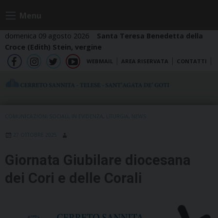
Skip
Menu
to
content
domenica 09 agosto 2026
Santa Teresa Benedetta della
Croce (Edith) Stein, vergine
WEBMAIL
AREA RISERVATA
CONTATTI
fb
ig
tw
yt
COMUNICAZIONI SOCIALI
,
IN EVIDENZA
,
LITURGIA
,
NEWS
27 OTTOBRE 2025
Giornata Giubilare diocesana
dei Cori e delle Corali