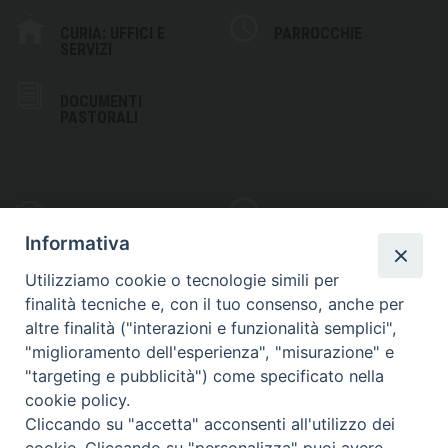
CURIA: UFFICI E
PARROCCHIE
SERVIZI
DOCUMENTI
PASTORALI
PHOTOGALLERY
VIDEOGALLERY
Informativa
Utilizziamo cookie o tecnologie simili per
finalità tecniche e, con il tuo consenso, anche per
altre finalità ("interazioni e funzionalità semplici",
S
EDE VESCOVILE
"miglioramento dell'esperienza", "misurazione" e
Piazza Wojtyla, 1
"targeting e pubblicità") come specificato nella
82032 Cerreto Sannita (BN)
cookie policy.
Cliccando su "accetta" acconsenti all'utilizzo dei
Telefax: (+39) 0824 861115