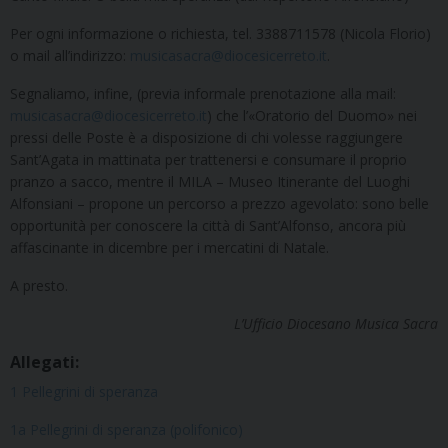
Per ogni informazione o richiesta, tel. 3388711578 (Nicola Florio)
o mail all’indirizzo:
musicasacra@diocesicerreto.it
.
Segnaliamo, infine, (previa informale prenotazione alla mail:
musicasacra@diocesicerreto.it
) che l’«Oratorio del Duomo» nei
pressi delle Poste è a disposizione di chi volesse raggiungere
Sant’Agata in mattinata per trattenersi e consumare il proprio
pranzo a sacco, mentre il MILA – Museo Itinerante del Luoghi
Alfonsiani – propone un percorso a prezzo agevolato: sono belle
opportunità per conoscere la città di Sant’Alfonso, ancora più
affascinante in dicembre per i mercatini di Natale.
A presto.
L’Ufficio Diocesano Musica Sacra
Allegati:
1 Pellegrini di speranza
1a Pellegrini di speranza (polifonico)