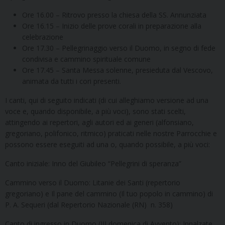
Ore 16.00 – Ritrovo presso la chiesa della SS. Annunziata
Ore 16.15 – Inizio delle prove corali in preparazione alla
celebrazione
Ore 17.30 – Pellegrinaggio verso il Duomo, in segno di fede
condivisa e cammino spirituale comune
Ore 17.45 – Santa Messa solenne, presieduta dal Vescovo,
animata da tutti i cori presenti.
I canti, qui di seguito indicati (di cui alleghiamo versione ad una
voce e, quando disponibile, a più voci), sono stati scelti,
attingendo ai repertori, agli autori ed ai generi (alfonsiano,
gregoriano, polifonico, ritmico) praticati nelle nostre Parrocchie e
possono essere eseguiti ad una o, quando possibile, a più voci:
Canto iniziale: Inno del Giubileo “Pellegrini di speranza”
Cammino verso il Duomo: Litanie dei Santi (repertorio
gregoriano) e Il pane del cammino (Il tuo popolo in cammino) di
P. A. Sequeri (dal Repertorio Nazionale (RN) n. 358)
Canto di ingresso in Duomo (III domenica di Avvento): Innalzate