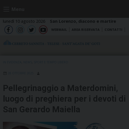
Skip
Menu
to
content
lunedì 10 agosto 2026
San Lorenzo, diacono e martire
WEBMAIL
AREA RISERVATA
CONTATTI
fb
ig
tw
yt
IN EVIDENZA
,
NEWS
,
SPORT E TEMPO LIBERO
28 OTTOBRE 2025
Pellegrinaggio a Materdomini,
luogo di preghiera per i devoti di
San Gerardo Maiella