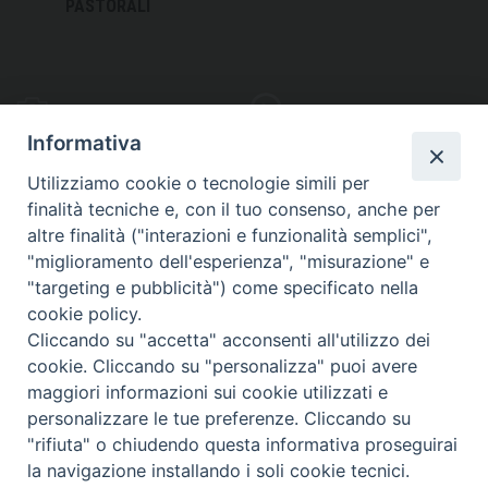
PASTORALI
PHOTOGALLERY
VIDEOGALLERY
Informativa
Utilizziamo cookie o tecnologie simili per
finalità tecniche e, con il tuo consenso, anche per
altre finalità ("interazioni e funzionalità semplici",
S
EDE VESCOVILE
"miglioramento dell'esperienza", "misurazione" e
Piazza Wojtyla, 1
"targeting e pubblicità") come specificato nella
82032 Cerreto Sannita (BN)
cookie policy.
Cliccando su "accetta" acconsenti all'utilizzo dei
Telefax: (+39) 0824 861115
cookie. Cliccando su "personalizza" puoi avere
Email: info@diocesicerreto.it
maggiori informazioni sui cookie utilizzati e
personalizzare le tue preferenze. Cliccando su
"rifiuta" o chiudendo questa informativa proseguirai
la navigazione installando i soli cookie tecnici.
Copyright 2018 - Diocesi di Cerreto Sannita - Telese - Sant’Agata de’ Goti