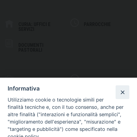
CURIA: UFFICI E
PARROCCHIE
SERVIZI
DOCUMENTI
PASTORALI
PHOTOGALLERY
VIDEOGALLERY
Informativa
Utilizziamo cookie o tecnologie simili per
finalità tecniche e, con il tuo consenso, anche per
altre finalità ("interazioni e funzionalità semplici",
S
EDE VESCOVILE
"miglioramento dell'esperienza", "misurazione" e
Piazza Wojtyla, 1
"targeting e pubblicità") come specificato nella
82032 Cerreto Sannita (BN)
cookie policy.