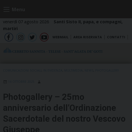
Skip
Menu
to
content
venerdì 07 agosto 2026
Santi Sisto II, papa, e compagni,
martiri
WEBMAIL
AREA RISERVATA
CONTATTI
fb
ig
tw
yt
COMUNICAZIONI SOCIALI
,
IN EVIDENZA
,
MULTIMEDIA
,
NEWS
,
PHOTOGALLERY
14 OTTOBRE 2025
Photogallery – 25mo
anniversario dell’Ordinazione
Sacerdotale del nostro Vescovo
Giuseppe