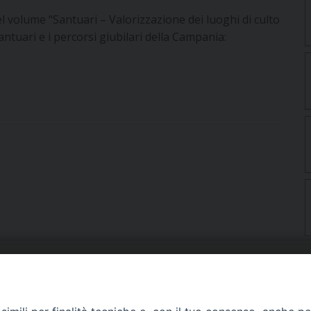
del volume “Santuari – Valorizzazione dei luoghi di culto
antuari e i percorsi giubilari della Campania:
URIA: UFFICI E SERVIZI
PHOTOGALLERY