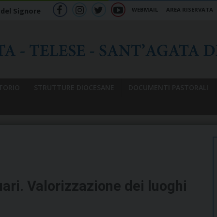
WEBMAIL
AREA RISERVATA
 del Signore
f
ig
tw
yt
b
TORIO
STRUTTURE DIOCESANE
DOCUMENTI PASTORALI
ari. Valorizzazione dei luoghi