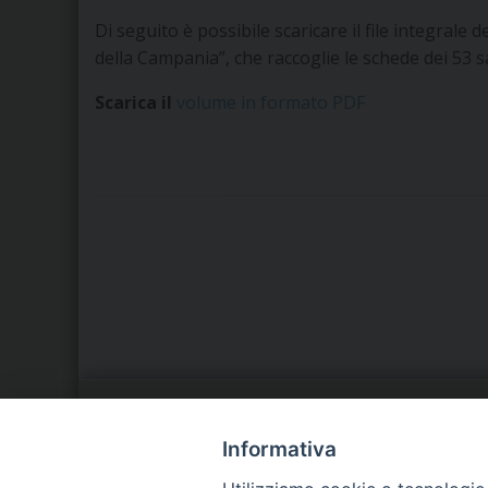
Di seguito è possibile scaricare il file integrale 
della Campania”, che raccoglie le schede dei 53 s
Scarica il
volume in formato PDF
LA NOSTRA DIOCESI
C
Informativa