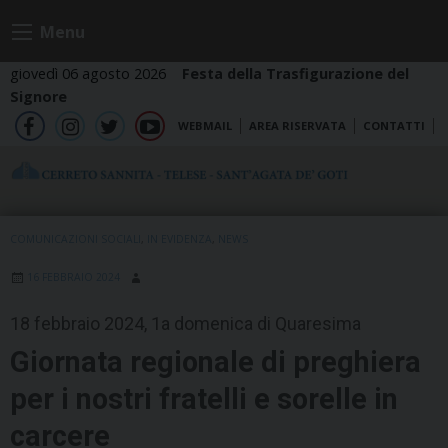
Skip
Menu
to
content
giovedì 06 agosto 2026
Festa della Trasfigurazione del
Signore
WEBMAIL
AREA RISERVATA
CONTATTI
fb
ig
tw
yt
COMUNICAZIONI SOCIALI
,
IN EVIDENZA
,
NEWS
16 FEBBRAIO 2024
18 febbraio 2024, 1a domenica di Quaresima
Giornata regionale di preghiera
per i nostri fratelli e sorelle in
carcere