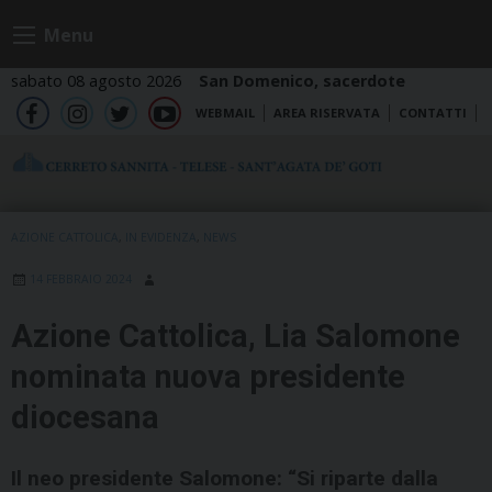
Skip
Menu
to
content
sabato 08 agosto 2026
San Domenico, sacerdote
WEBMAIL
AREA RISERVATA
CONTATTI
fb
ig
tw
yt
AZIONE CATTOLICA
,
IN EVIDENZA
,
NEWS
14 FEBBRAIO 2024
Azione Cattolica, Lia Salomone
nominata nuova presidente
diocesana
Il neo presidente Salomone: “Si riparte dalla