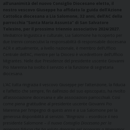
all’unanimità del nuovo Consiglio Diocesano eletto, il
nostro vescovo Giuseppe ha affidato la guida dell’Azione
Cattolica diocesana a Lia Salomone, 32 anni, dell’AC della
parrocchia “Santa Maria Assunta” di San Salvatore
Telesino, per il prossimo triennio associativo 2024/2027.
Mediatrice linguistica e culturale, Lia Salomone ha ricoperto per
due trienni consecutivi la responsabilità di responsabile diocesana
ACR e attualmente, a livello nazionale, è membro dell’Ufficio
Centrale dell’AC, mentre per la Diocesi è vicedirettore dell’Ufficio
Migrantes. Nelle due Presidenze del presidente uscente Giovanni
Pio Marenna ha svolto il servizio e la funzione di segretaria
diocesana.
L’AC tutta ringrazia il vescovo Giuseppe per l’attenzione, la fiducia
e l’affetto che sempre, fin dall’inizio del suo episcopato, ha rivolto
all’associazione diocesana e alle associazioni parrocchiali. Così
come piena gratitudine al presidente uscente Giovanni Pio
Marenna per l’impegno di questi anni e a Lia Salomone per la
generosa disponibilità al servizio.
“Ringrazio
– esordisce il neo
presidente Salomone –
il nuovo Consiglio Diocesano per la
generosa fiducia che ha voluto donarmi nel propormi a Monsignor