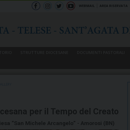
WEBMAIL
AREA RISERVATA
f
ig
tw
yt
b
TORIO
STRUTTURE DIOCESANE
DOCUMENTI PASTORALI
ALLERY
ocesana per il Tempo del Creato
iesa “San Michele Arcangelo” - Amorosi (BN)