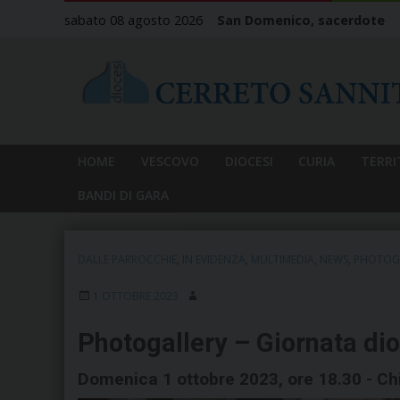
Skip
sabato 08 agosto 2026
San Domenico, sacerdote
to
content
HOME
VESCOVO
DIOCESI
CURIA
TERRI
BANDI DI GARA
DALLE PARROCCHIE
,
IN EVIDENZA
,
MULTIMEDIA
,
NEWS
,
PHOTOG
1 OTTOBRE 2023
Photogallery – Giornata di
Domenica 1 ottobre 2023, ore 18.30 - Ch