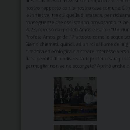
di San Francesco d’Assisi. Un tempo in cui è nece
nostro rapporto con la nostra casa comune. E in
le iniziative, tra cui quella di stasera, per richia
conseguenze che essi stanno provocando. “Che la g
2023, ripreso dai profeti Amos e Isaia e “Un Fium
Profeta Amos grida: “Piuttosto come le acque scor
Siamo chiamati, quindi, ad unirci al fiume della gi
climatica ed ecologica e a creare interesse verso 
dalla perdita di biodiversità. Il profeta Isaia pr
germoglia, non ve ne accorgete? Aprirò anche ne