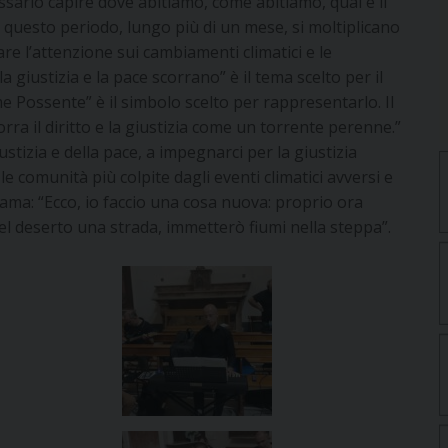
ssario capire dove abitiamo, come abitiamo, qual è il
 questo periodo, lungo più di un mese, si moltiplicano
mare l’attenzione sui cambiamenti climatici e le
iustizia e la pace scorrano” è il tema scelto per il
e Possente” è il simbolo scelto per rappresentarlo. Il
ra il diritto e la giustizia come un torrente perenne.”
ustizia e della pace, a impegnarci per la giustizia
le comunità più colpite dagli eventi climatici avversi e
oclama: “Ecco, io faccio una cosa nuova: proprio ora
l deserto una strada, immetterò fiumi nella steppa”.