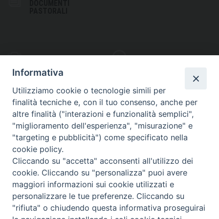
DOCUMENTI
PASTORALI
PHOTOGALLERY
VIDEOGALLERY
Informativa
Utilizziamo cookie o tecnologie simili per
finalità tecniche e, con il tuo consenso, anche per
altre finalità ("interazioni e funzionalità semplici",
S
EDE VESCOVILE
"miglioramento dell'esperienza", "misurazione" e
Piazza Wojtyla, 1
"targeting e pubblicità") come specificato nella
82032 Cerreto Sannita (BN)
cookie policy.
Cliccando su "accetta" acconsenti all'utilizzo dei
Telefax: (+39) 0824 861115
cookie. Cliccando su "personalizza" puoi avere
Email: info@diocesicerreto.it
maggiori informazioni sui cookie utilizzati e
personalizzare le tue preferenze. Cliccando su
"rifiuta" o chiudendo questa informativa proseguirai