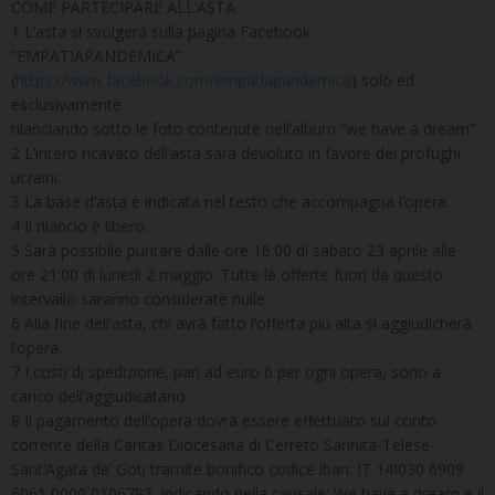
COME PARTECIPARE ALL’ASTA
1 L’asta si svolgerà sulla pagina Facebook
“EMPATIAPANDEMICA”
(
https://www.facebook.com/empatiapandemica
) solo ed
esclusivamente
rilanciando sotto le foto contenute nell’album “we have a dream”.
2 L’intero ricavato dell’asta sarà devoluto in favore dei profughi
ucraini.
3 La base d’asta è indicata nel testo che accompagna l’opera.
4 Il rilancio è libero.
5 Sarà possibile puntare dalle ore 16:00 di sabato 23 aprile alle
ore 21:00 di lunedì 2 maggio. Tutte le offerte fuori da questo
intervallo saranno considerate nulle.
6 Alla fine dell’asta, chi avrà fatto l’offerta più alta si aggiudicherà
l’opera.
7 I costi di spedizione, pari ad euro 6 per ogni opera, sono a
carico dell’aggiudicatario.
8 Il pagamento dell’opera dovrà essere effettuato sul conto
corrente della Caritas Diocesana di Cerreto Sannita-Telese-
Sant’Agata de’ Goti tramite bonifico codice iban: IT 14I030 6909
6061 0000 0106783, indicando nella causale: We have a dream e il