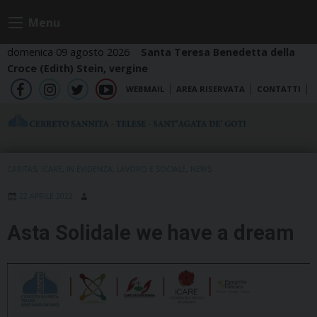
Skip
Menu
to
content
domenica 09 agosto 2026
Santa Teresa Benedetta della
Croce (Edith) Stein, vergine
WEBMAIL
AREA RISERVATA
CONTATTI
fb
ig
tw
yt
CARITAS
,
ICARE
,
IN EVIDENZA
,
LAVORO E SOCIALE
,
NEWS
22 APRILE 2022
Asta Solidale we have a dream