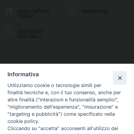
CURIA: UFFICI E
PARROCCHIE
SERVIZI
DOCUMENTI
PASTORALI
PHOTOGALLERY
VIDEOGALLERY
Informativa
Utilizziamo cookie o tecnologie simili per
finalità tecniche e, con il tuo consenso, anche per
altre finalità ("interazioni e funzionalità semplici",
S
EDE VESCOVILE
"miglioramento dell'esperienza", "misurazione" e
Piazza Wojtyla, 1
"targeting e pubblicità") come specificato nella
82032 Cerreto Sannita (BN)
cookie policy.
Cliccando su "accetta" acconsenti all'utilizzo dei
Telefax: (+39) 0824 861115