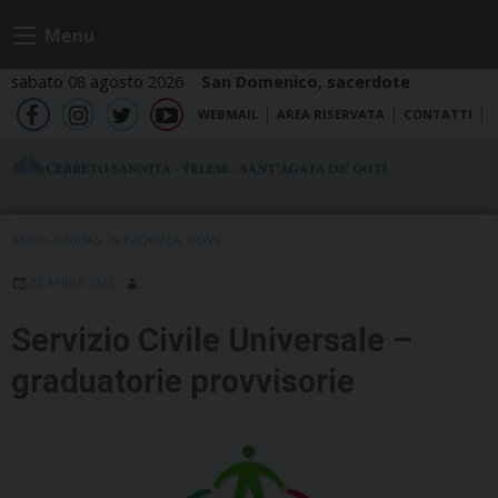
Skip
Menu
to
content
sabato 08 agosto 2026
San Domenico, sacerdote
WEBMAIL
AREA RISERVATA
CONTATTI
fb
ig
tw
yt
BANDI
,
CARITAS
,
IN EVIDENZA
,
NEWS
22 APRILE 2022
Servizio Civile Universale –
graduatorie provvisorie