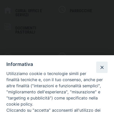
CURIA: UFFICI E
PARROCCHIE
SERVIZI
DOCUMENTI
PASTORALI
PHOTOGALLERY
VIDEOGALLERY
Informativa
Utilizziamo cookie o tecnologie simili per
finalità tecniche e, con il tuo consenso, anche per
altre finalità ("interazioni e funzionalità semplici",
S
EDE VESCOVILE
"miglioramento dell'esperienza", "misurazione" e
Piazza Wojtyla, 1
"targeting e pubblicità") come specificato nella
82032 Cerreto Sannita (BN)
cookie policy.
Cliccando su "accetta" acconsenti all'utilizzo dei
Telefax: (+39) 0824 861115