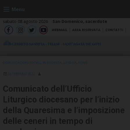
Skip
Menu
to
content
sabato 08 agosto 2026
San Domenico, sacerdote
WEBMAIL
AREA RISERVATA
CONTATTI
fb
ig
tw
yt
COMUNICAZIONI SOCIALI
,
IN EVIDENZA
,
LITURGIA
,
NEWS
26 FEBBRAIO 2022
Comunicato dell’Ufficio
Liturgico diocesano per l’inizio
della Quaresima e l’imposizione
delle ceneri in tempo di