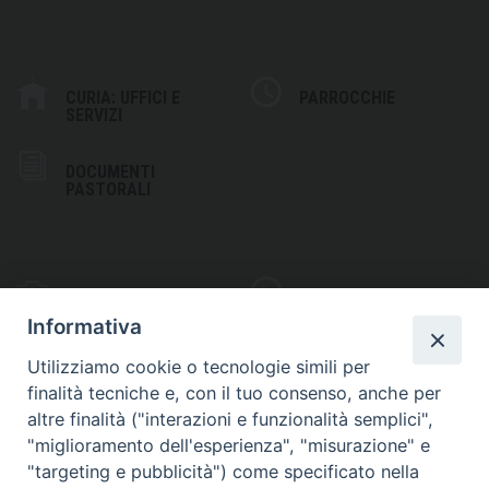
CURIA: UFFICI E
PARROCCHIE
SERVIZI
DOCUMENTI
PASTORALI
PHOTOGALLERY
VIDEOGALLERY
Informativa
Utilizziamo cookie o tecnologie simili per
finalità tecniche e, con il tuo consenso, anche per
altre finalità ("interazioni e funzionalità semplici",
S
EDE VESCOVILE
"miglioramento dell'esperienza", "misurazione" e
Piazza Wojtyla, 1
"targeting e pubblicità") come specificato nella