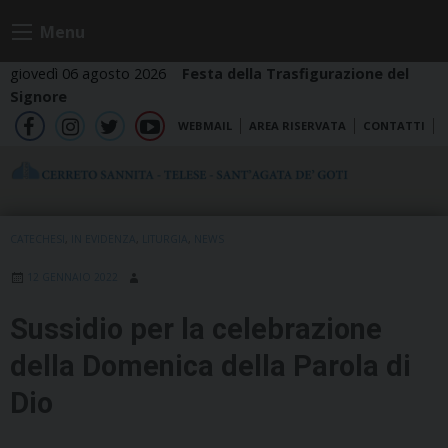
Skip
Menu
to
content
giovedì 06 agosto 2026
Festa della Trasfigurazione del
Signore
WEBMAIL
AREA RISERVATA
CONTATTI
fb
ig
tw
yt
CATECHESI
,
IN EVIDENZA
,
LITURGIA
,
NEWS
12 GENNAIO 2022
Sussidio per la celebrazione
della Domenica della Parola di
Dio