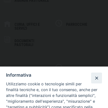
AGENDA PASTORALE
CURIA: UFFICI E
PARROCCHIE
SERVIZI
DOCUMENTI
PASTORALI
PHOTOGALLERY
VIDEOGALLERY
Informativa
Utilizziamo cookie o tecnologie simili per
finalità tecniche e, con il tuo consenso, anche per
altre finalità ("interazioni e funzionalità semplici",
S
EDE VESCOVILE
"miglioramento dell'esperienza", "misurazione" e
Piazza Wojtyla, 1
"targeting e pubblicità") come specificato nella