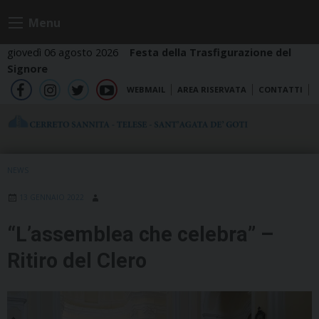
Skip
Menu
to
content
giovedì 06 agosto 2026
Festa della Trasfigurazione del
Signore
WEBMAIL
AREA RISERVATA
CONTATTI
fb
ig
tw
yt
NEWS
13 GENNAIO 2022
“L’assemblea che celebra” –
Ritiro del Clero