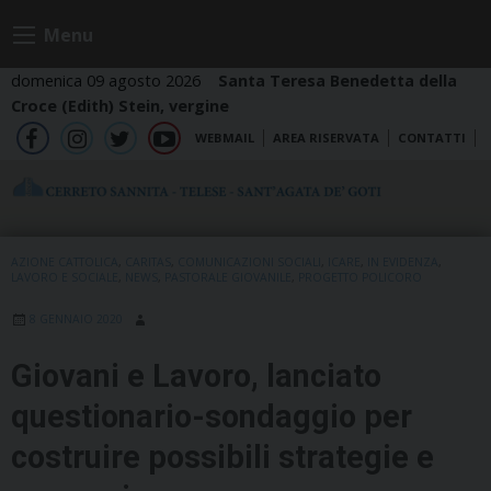
Skip
Menu
to
content
domenica 09 agosto 2026
Santa Teresa Benedetta della
Croce (Edith) Stein, vergine
WEBMAIL
AREA RISERVATA
CONTATTI
fb
ig
tw
yt
AZIONE CATTOLICA
,
CARITAS
,
COMUNICAZIONI SOCIALI
,
ICARE
,
IN EVIDENZA
,
LAVORO E SOCIALE
,
NEWS
,
PASTORALE GIOVANILE
,
PROGETTO POLICORO
8 GENNAIO 2020
Giovani e Lavoro, lanciato
questionario-sondaggio per
costruire possibili strategie e