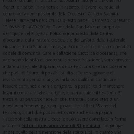
tessuto sociale, c’è assoluta necessità e bisogno che vadano
frenati e ribaltati in rivincita e in riscatto. Il lavoro, dunque, al
centro dell’azione pastorale della Diocesi di Cerreto Sannita-
Telese-Sant’Agata de’ Goti. Da questo parte il percorso diocesano
“GIOVANI E LAVORO” dei Tavoli della Condivisione, proposto
dall’Equipe del Progetto Policoro (composto dalla Caritas
diocesana, dalla Pastorale Sociale e del Lavoro, dalla Pastorale
Giovanile, dalla Scuola d’Impegno Socio-Politico, dalla cooperativa
sociale di comunità iCare e dall’Azione Cattolica diocesana), che,
declinando la pista di lavoro sulla parola “relazione”, vorrà provare
a dare un segnale di speranza da parte di una Chiesa diocesana
che parla di futuro, di possibilità, di scelte coraggiose e di
investimento per dare ai giovani la possibilità di continuare a
tessere comunità e non a emigrare, la possibilità di mantenere
legami con le famiglie di origine, le parrocchie e il territorio. Si
tratta di un percorso “anello” che, tramite il primo step di un
questionario-sondaggio per i giovani tra i 18 e i 35 anni del
territorio, il cui link è possibile trovare anche sulla pagina
Facebook della nostra Diocesi e può essere compilato in forma
anonima
entro il prossimo venerdì 31 gennaio,
congiunge
anche quello della dimensione della spiritualità, in quanto una