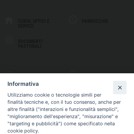
CURIA: UFFICI E
PARROCCHIE
SERVIZI
DOCUMENTI
PASTORALI
PHOTOGALLERY
VIDEOGALLERY
Informativa
Utilizziamo cookie o tecnologie simili per
finalità tecniche e, con il tuo consenso, anche per
altre finalità ("interazioni e funzionalità semplici",
S
EDE VESCOVILE
"miglioramento dell'esperienza", "misurazione" e
Piazza Wojtyla, 1
"targeting e pubblicità") come specificato nella
82032 Cerreto Sannita (BN)
cookie policy.