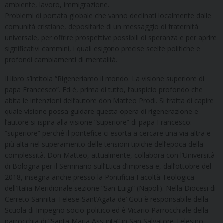
ambiente, lavoro, immigrazione.
Problemi di portata globale che vanno declinati localmente dalle
comunità cristiane, depositarie di un messaggio di fraternità
universale, per offrire prospettive possibili di speranza e per aprire
significativi cammini, i quali esigono precise scelte politiche e
profondi cambiamenti di mentalità.
Il libro s’intitola “Rigeneriamo il mondo. La visione superiore di
papa Francesco”. Ed è, prima di tutto, l’auspicio profondo che
abita le intenzioni dell’autore don Matteo Prodi. Si tratta di capire
quale visione possa guidare questa opera di rigenerazione e
l’autore si ispira alla visione “superiore” di papa Francesco:
“superiore” perché il pontefice ci esorta a cercare una via altra e
più alta nel superamento delle tensioni tipiche dell’epoca della
complessità. Don Matteo, attualmente, collabora con l’Università
di Bologna per il Seminario sull’Etica d’impresa e, dall’ottobre del
2018, insegna anche presso la Pontificia Facoltà Teologica
dell’Italia Meridionale sezione “San Luigi” (Napoli). Nella Diocesi di
Cerreto Sannita-Telese-Sant’Agata de’ Goti è responsabile della
Scuola di Impegno socio-politico ed è Vicario Parrocchiale della
parrocchia di “Santa Maria Assunta” in San Salvatore Telesino.