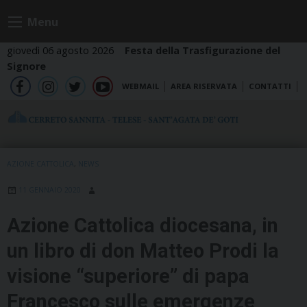
Skip
Menu
to
content
giovedì 06 agosto 2026
Festa della Trasfigurazione del
Signore
WEBMAIL
AREA RISERVATA
CONTATTI
fb
ig
tw
yt
AZIONE CATTOLICA
,
NEWS
11 GENNAIO 2020
Azione Cattolica diocesana, in
un libro di don Matteo Prodi la
visione “superiore” di papa
Francesco sulle emergenze