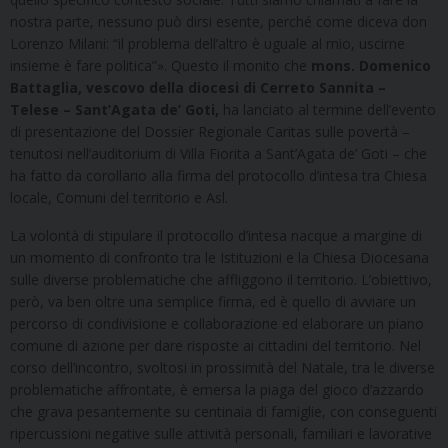
nostra parte, nessuno può dirsi esente, perché come diceva don
Lorenzo Milani: “il problema dell’altro è uguale al mio, uscirne
insieme è fare politica”». Questo il monito che
mons. Domenico
Battaglia, vescovo della diocesi di Cerreto Sannita –
Telese – Sant’Agata de’ Goti,
ha lanciato al termine dell’evento
di presentazione del Dossier Regionale Caritas sulle povertà –
tenutosi nell’auditorium di Villa Fiorita a Sant’Agata de’ Goti – che
ha fatto da corollario alla firma del protocollo d’intesa tra Chiesa
locale, Comuni del territorio e Asl.
La volontà di stipulare il protocollo d’intesa nacque a margine di
un momento di confronto tra le Istituzioni e la Chiesa Diocesana
sulle diverse problematiche che affliggono il territorio. L’obiettivo,
però, va ben oltre una semplice firma, ed è quello di avviare un
percorso di condivisione e collaborazione ed elaborare un piano
comune di azione per dare risposte ai cittadini del territorio. Nel
corso dell’incontro, svoltosi in prossimità del Natale, tra le diverse
problematiche affrontate, è emersa la piaga del gioco d’azzardo
che grava pesantemente su centinaia di famiglie, con conseguenti
ripercussioni negative sulle attività personali, familiari e lavorative