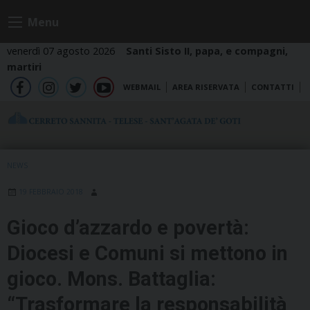
Skip
Menu
to
content
venerdì 07 agosto 2026
Santi Sisto II, papa, e compagni,
martiri
WEBMAIL
AREA RISERVATA
CONTATTI
fb
ig
tw
yt
NEWS
19 FEBBRAIO 2018
Gioco d’azzardo e povertà:
Diocesi e Comuni si mettono in
gioco. Mons. Battaglia:
“Trasformare la responsabilità