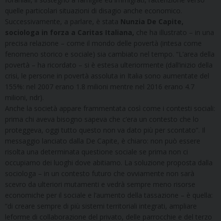
quelle particolari situazioni di disagio anche economico.
Successivamente, a parlare, è stata
Nunzia De Capite,
sociologa in forza a Caritas Italiana,
che ha illustrato – in una
precisa relazione – come il mondo delle povertà (intesa come
fenomeno storico e sociale) sia cambiato nel tempo. “L’area della
povertà – ha ricordato – si è estesa ulteriormente (dall’inizio della
crisi, le persone in povertà assoluta in Italia sono aumentate del
155%: nel 2007 erano 1.8 milioni mentre nel 2016 erano 4.7
milioni, ndr).
Anche la società appare frammentata così come i contesti sociali:
prima chi aveva bisogno sapeva che c’era un contesto che lo
proteggeva, oggi tutto questo non va dato più per scontato”. Il
messaggio lanciato dalla De Capite, è chiaro: non può essere
risolta una determinata questione sociale se prima non ci
occupiamo dei luoghi dove abitiamo. La soluzione proposta dalla
sociologa – in un contesto futuro che ovviamente non sarà
scevro da ulteriori mutamenti e vedrà sempre meno risorse
economiche per il sociale e l’aumento della tassazione – è quella:
“di creare sempre di più sistemi territoriali integrati, ampliare
leforme di collaborazione del privato, delle parrocchie e del terzo