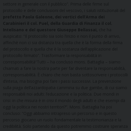
settore in generale con il pubblico”. Prima delle firme sul
protocollo e delle conclusioni del vescovo, i saluti istituzionali del
prefetto Paola Galeone, dei vertici dell’Arma dei
Carabinieri il col. Puel, della Guardia di Finanza il col.
Intelisano e del questore Giuseppe Bellassai,
che ha
auspicato: “Il protocollo sia solo l’inizio e non il punto di arrivo,
affinchè non ci sia distanza tra quella che è la forma della firma
del protocollo e quella che è la sostanza dell’applicazione del
protocollo firmato”. Trasformare la responsabilità in
corresponsabilità“Tutti – ha concluso mons. Battaglia – siamo
chiamati a fare la nostra parte per far diventare la responsabilità,
corresponsabilità. È chiaro che non basta sottoscrivere i protocolli
d’intesa, ma bisogna poi fare i passi successivi. La prevenzione
sulla piaga dell’azzardopatia cammina su due gambe, di cui siamo
responsabili noi adulti: l’educazione e la politica. Due mondi in
crisi: in che misura è in crisi il mondo degli adulti e che esempi dà
oggi la politica nei nostri territori?”. Mons. Battaglia ha poi
concluso: “Oggi abbiamo intrapreso un percorso e in questo
percorso giocano un ruolo fondamentale la testimonianza e la
credibilità. Solo partendo da questo potremmo costruire speranza