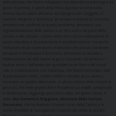
delle persone che hanno sviluppato una dipendenza patologica da
gioco. Insomma, il valore della firma apposta sul protocollo
d’intesa ha un valore altissimo ed impegna tutti i soggetti, in
maniera integrata e sistemica, ad avviare un’azione di contrasto
armonica nei confronti di questo problema, attraverso una
regolamentazione dello stesso e un farsi carico da parte della
Diocesi e dei comuni. L’opera vedrà non solo la realizzazione di
azioni educative e di prevenzione e sensibilizzazione, ma anche
l’istituzione di un osservatorio strutturato che possa coordinare
tali azioni e monitorare il fenomeno attraverso la raccolta e
l’elaborazione dei dati relativi al gioco d’azzardo sul territorio. I
risultati emersi dall’analisi dei quotidiani locali Gedi e del Visual
Lab, in collaborazione con Dataninja, che hanno incrociato i dati
di popolazione (Istat), reddito (Mef) e raccolta gioco (Aams),
mostrano un quadro allarmante. In alcuni comuni della Diocesi si
gioca più che nelle grandi città e l’incidenza sui redditi, sempre più
in diminuzione, raggiunge pericolose vette. Ad aprire i lavori, è
stato
don Domenico Ruggiano, direttore della Caritas
Diocesana,
che ha illustrato il nuovo corso della Caritas e le
nuove modalità di “accoglienza”, il lavoro dei centri di ascolto
foraniali, il sostegno a famiglie ed immigrati, l’attenzione verso