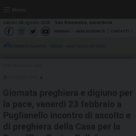
Skip
Menu
to
content
sabato 08 agosto 2026
San Domenico, sacerdote
WEBMAIL
AREA RISERVATA
CONTATTI
fb
ig
tw
yt
CASA PER LA PACE
,
NEWS
19 FEBBRAIO 2018
Giornata preghiera e digiuno per
la pace, venerdì 23 febbraio a
Puglianello incontro di ascolto e
di preghiera della Casa per la