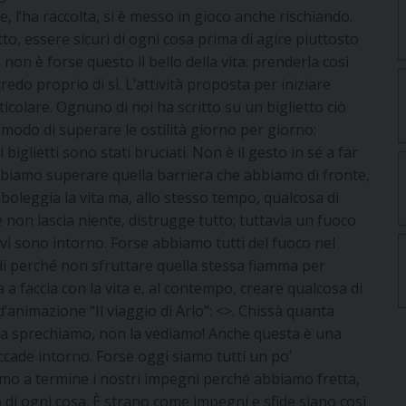
l’ha raccolta, si è messo in gioco anche rischiando.
, essere sicuri di ogni cosa prima di agire piuttosto
 non è forse questo il bello della vita: prenderla così
edo proprio di sì. L’attività proposta per iniziare
colare. Ognuno di noi ha scritto su un biglietto ciò
l modo di superare le ostilità giorno per giorno:
biglietti sono stati bruciati. Non è il gesto in sé a far
dobbiamo superare quella barriera che abbiamo di fronte,
oleggia la vita ma, allo stesso tempo, qualcosa di
 non lascia niente, distrugge tutto; tuttavia un fuoco
vi sono intorno. Forse abbiamo tutti del fuoco nel
di perché non sfruttare quella stessa fiamma per
a a faccia con la vita e, al contempo, creare qualcosa di
 d’animazione “Il viaggio di Arlo”: <>. Chissà quanta
La sprechiamo, non la vediamo! Anche questa è una
 accade intorno. Forse oggi siamo tutti un po’
iamo a termine i nostri impegni perché abbiamo fretta,
o di ogni cosa. È strano come impegni e sfide siano così