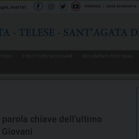
WEBMAIL
AREA RISERVATA
gni, martiri
f
ig
tw
yt
b
TORIO
STRUTTURE DIOCESANE
DOCUMENTI PASTORALI
parola chiave dell’ultimo
 Giovani