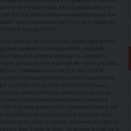
varono ma il tentativo fallì. Allora Colombo prese un
star ritto. Gli amici protestarono dicendo che per essi
ntatto. Cioè essi ponevano dei limiti che in realtà non
le sfide di ogni giorno?>>.
e gli ostacoli che la vita ci pone davanti ogni giorno?
giamo via davanti a decisioni difficili, situazioni
Siamo sempre lì, pronti a lamentarci e a piangerci
niamo, per non essere riusciti ad affrontare una sfida,
 Ma non ci rendiamo conto che sì, è vero, le sfide
ancora e ancora ma rappresentano anche un’opportunità:
re più in alto; che sia bere un bicchiere d’acqua o
acolo che abbiamo di fronte, viviamo quel giorno da
to che si è voluto evidenziare durante l’incontro e
, che c’è sempre qualcuno che cammina di fianco a noi!
no tanti fattori che ci impediscono di superare i limiti
ofeta Elia era il solo a credere ciecamente nel Signore,
ivano Baal. E cosa ha fatto? Ha lanciato la sfida ma la