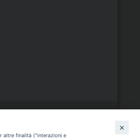
S
EDE VESCOVILE
altre finalità ("interazioni e
Piazza Wojtyla, 1