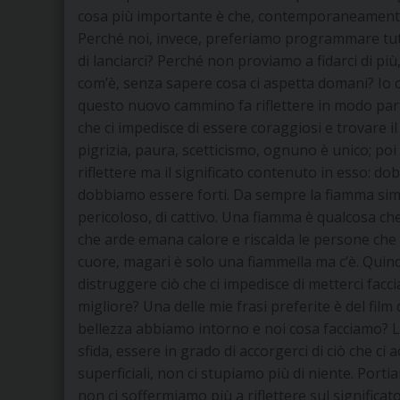
cosa più importante è che, contemporaneamente, 
Perché noi, invece, preferiamo programmare tutto
di lanciarci? Perché non proviamo a fidarci di più,
com’è, senza sapere cosa ci aspetta domani? Io cr
questo nuovo cammino fa riflettere in modo parti
che ci impedisce di essere coraggiosi e trovare i
pigrizia, paura, scetticismo, ognuno è unico; poi i 
riflettere ma il significato contenuto in esso: 
dobbiamo essere forti. Da sempre la fiamma simb
pericoloso, di cattivo. Una fiamma è qualcosa che
che arde emana calore e riscalda le persone che 
cuore, magari è solo una fiammella ma c’è. Quin
distruggere ciò che ci impedisce di metterci facci
migliore? Una delle mie frasi preferite è del film
bellezza abbiamo intorno e noi cosa facciamo? 
sfida, essere in grado di accorgerci di ciò che ci
superficiali, non ci stupiamo più di niente. Port
non ci soffermiamo più a riflettere sul significat