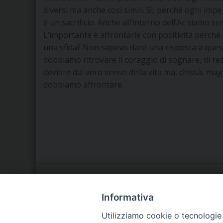
diversi ma anche così simili. Sì, perché ogni im
è un sacrificio. Anche all’interno dell’Ac siamo 
L’importante è affrontarle con positività perché 
una sfida? Non sapevo dare una risposta a ques
dobbiamo ritrovare il coraggio di sognare, di res
deviare dal vero senso della vita ma, chissà, mag
dobbiamo affrontare.
LA NOSTRA DIOCESI
C
Informativa
Utilizziamo cookie o tecnologie s
IL VESCOVO
P