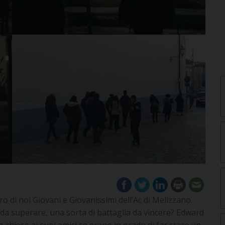
tro di noi Giovani e Giovanissimi dell’Ac di Melizzano.
da superare, una sorta di battaglia da vincere? Edward
chiese ai suoi amici se erano in grado di far stare un