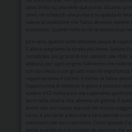
uovo dritto su una delle due punte. Gli amici pro
uovo, ne schiacciò una punta e su questa lo fece 
valeva la condizione che l’uovo dovesse restare i
esistevano. Quante volte tu fai la stessa cosa nel
Ed è vero, quante volte abbiamo paura di superar
E allora scegliamo la strada più breve. Spesso fug
complicate, più grandi di noi…davanti alle sfide. 
addosso per ogni singolo fallimento che collezio
con noi stessi o con gli altri non ha importanza.
rappresentano il rischio: il rischio di fallire 
l’opportunità di mettersi in gioco e puntare semp
scalare il K2 conta poco ma superiamo quell’ost
leoni nella nostra vita, almeno un giorno. È ques
anche che non siamo mai soli nel nostro viaggio
Lo so, è più facile a dirsi che a farsi perché ci so
inesistenti che noi ci poniamo. Come quando il pr
anche quando era circondato da persone che segu