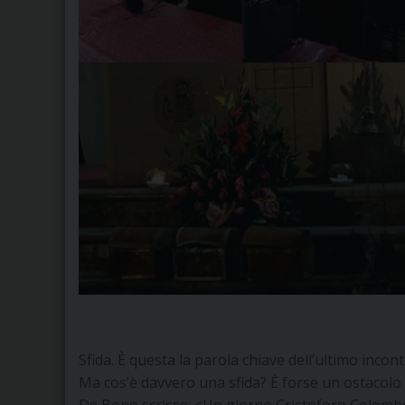
Sfida. È questa la parola chiave dell’ultimo incon
Ma cos’è davvero una sfida? È forse un ostacolo 
De Bono scrisse: <Un giorno Cristoforo Colombo 