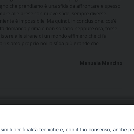
pegno che prendiamo è una sfida da affrontare e spesso
sempre alle prese con nuove sfide, sempre diverse.
niente è impossibile. Ma quindi, in conclusione, cos’è
ta domanda prima e non so farlo neppure ora, forse
istere alle sirene di un mondo effimero che ci fa
ari siamo proprio noi la sfida più grande che
Manuela Mancino
URIA: UFFICI E SERVIZI
PHOTOGALLERY
imili per finalità tecniche e, con il tuo consenso, anche per 
ARROCCHIE
VIDEOGALLERY