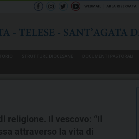
WEBMAIL
AREA RISERVATA
f
ig
tw
yt
b
TORIO
STRUTTURE DIOCESANE
DOCUMENTI PASTORALI
i religione. Il vescovo: “Il
a attraverso la vita di