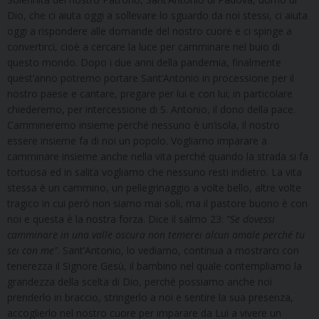
Dio, che ci aiuta oggi a sollevare lo sguardo da noi stessi, ci aiuta
oggi a rispondere alle domande del nostro cuore e ci spinge a
convertirci, cioè a cercare la luce per camminare nel buio di
questo mondo. Dopo i due anni della pandemia, finalmente
quest’anno potremo portare Sant’Antonio in processione per il
nostro paese e cantare, pregare per lui e con lui; in particolare
chiederemo, per intercessione di S. Antonio, il dono della pace.
Cammineremo insieme perché nessuno è un’isola, il nostro
essere insieme fa di noi un popolo. Vogliamo imparare a
camminare insieme anche nella vita perché quando la strada si fa
tortuosa ed in salita vogliamo che nessuno resti indietro. La vita
stessa è un cammino, un pellegrinaggio a volte bello, altre volte
tragico in cui però non siamo mai soli, ma il pastore buono è con
noi e questa è la nostra forza. Dice il salmo 23:
“Se dovessi
camminare in una valle oscura non temerei alcun amale perché tu
sei con me”
. Sant’Antonio, lo vediamo, continua a mostrarci con
tenerezza il Signore Gesù, il bambino nel quale contempliamo la
grandezza della scelta di Dio, perché possiamo anche noi
prenderlo in braccio, stringerlo a noi e sentire la sua presenza,
accoglierlo nel nostro cuore per imparare da Lui a vivere un