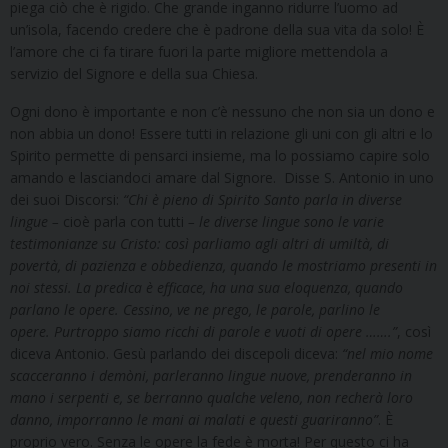
piega ciò che è rigido. Che grande inganno ridurre l’uomo ad
un’isola, facendo credere che è padrone della sua vita da solo! È
l’amore che ci fa tirare fuori la parte migliore mettendola a
servizio del Signore e della sua Chiesa.
Ogni dono è importante e non c’è nessuno che non sia un dono e
non abbia un dono! Essere tutti in relazione gli uni con gli altri e lo
Spirito permette di pensarci insieme, ma lo possiamo capire solo
amando e lasciandoci amare dal Signore. Disse S. Antonio in uno
dei suoi Discorsi:
“
Chi è pieno di Spirito Santo parla in diverse
lingue –
cioè parla con tutti
– le diverse lingue sono le varie
testimonianze su Cristo: così parliamo agli altri di umiltà, di
povertà, di pazienza e obbedienza, quando le mostriamo presenti in
noi stessi. La predica è efficace, ha una sua eloquenza, quando
parlano le opere. Cessino, ve ne prego, le parole, parlino le
opere. Purtroppo siamo ricchi di parole e vuoti di opere …….
”
, così
diceva Antonio. Gesù parlando dei discepoli diceva:
“
nel mio nome
scacceranno i demòni, parleranno lingue nuove, prenderanno in
mano i serpenti e, se berranno qualche veleno, non recherà loro
danno, imporranno le mani ai malati e questi guariranno
”
. È
proprio vero. Senza le opere la fede è morta! Per questo ci ha