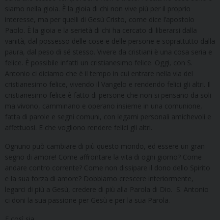
siamo nella gioia. È la gioia di chi non vive più per il proprio
interesse, ma per quelli di Gesù Cristo, come dice l’apostolo
Paolo. È la gioia e la serietà di chi ha cercato di liberarsi dalla
vanità, dal possesso delle cose e delle persone e soprattutto dalla
paura, dal peso di sé stesso. Vivere da cristiani è una cosa seria e
felice. È possibile infatti un cristianesimo felice. Oggi, con S.
Antonio ci diciamo che è il tempo in cui entrare nella via del
cristianesimo felice, vivendo il Vangelo e rendendo felici gli altri. Il
cristianesimo felice è fatto di persone che non si pensano da soli
ma vivono, camminano e operano insieme in una comunione,
fatta di parole e segni comuni, con legami personali amichevoli e
affettuosi. E che vogliono rendere felici gli altri.
Ognuno può cambiare di più questo mondo, ed essere un gran
segno di amore! Come affrontare la vita di ogni giorno? Come
andare contro corrente? Come non dissipare il dono dello Spirito
e la sua forza di amore? Dobbiamo crescere interiormente,
legarci di più a Gesù, credere di più alla Parola di Dio. S. Antonio
ci doni la sua passione per Gesù e per la sua Parola.
E così sia.