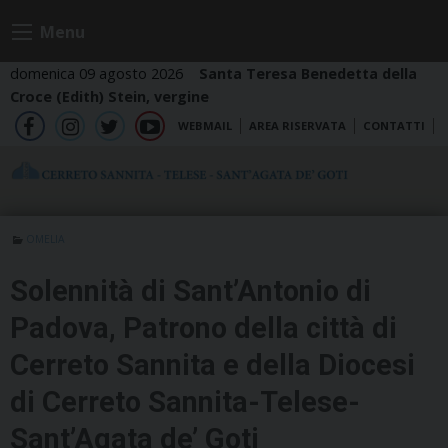
Skip
Menu
to
content
domenica 09 agosto 2026
Santa Teresa Benedetta della
Croce (Edith) Stein, vergine
WEBMAIL
AREA RISERVATA
CONTATTI
fb
ig
tw
yt
OMELIA
Solennità di Sant’Antonio di
Padova, Patrono della città di
Cerreto Sannita e della Diocesi
di Cerreto Sannita-Telese-
Sant’Agata de’ Goti