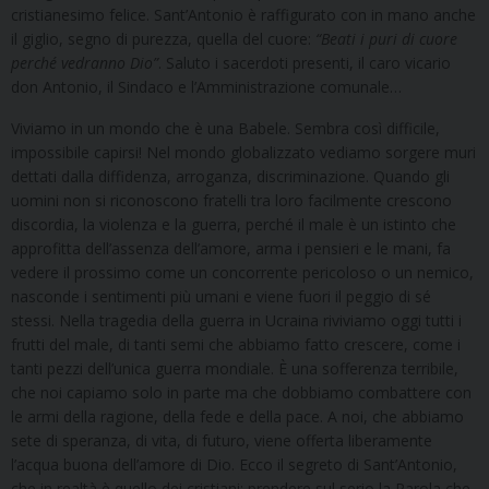
cristianesimo felice. Sant’Antonio è raffigurato con in mano anche
il giglio, segno di purezza, quella del cuore:
“Beati i puri di cuore
perché vedranno Dio”
. Saluto i sacerdoti presenti, il caro vicario
don Antonio, il Sindaco e l’Amministrazione comunale…
Viviamo in un mondo che è una Babele. Sembra così difficile,
impossibile capirsi! Nel mondo globalizzato vediamo sorgere muri
dettati dalla diffidenza, arroganza, discriminazione. Quando gli
uomini non si riconoscono fratelli tra loro facilmente crescono
discordia, la violenza e la guerra, perché il male è un istinto che
approfitta dell’assenza dell’amore, arma i pensieri e le mani, fa
vedere il prossimo come un concorrente pericoloso o un nemico,
nasconde i sentimenti più umani e viene fuori il peggio di sé
stessi. Nella tragedia della guerra in Ucraina riviviamo oggi tutti i
frutti del male, di tanti semi che abbiamo fatto crescere, come i
tanti pezzi dell’unica guerra mondiale. È una sofferenza terribile,
che noi capiamo solo in parte ma che dobbiamo combattere con
le armi della ragione, della fede e della pace. A noi, che abbiamo
sete di speranza, di vita, di futuro, viene offerta liberamente
l’acqua buona dell’amore di Dio. Ecco il segreto di Sant’Antonio,
che in realtà è quello dei cristiani: prendere sul serio la Parola che