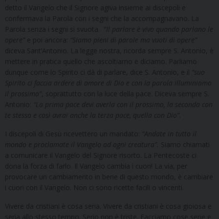
detto il Vangelo che il Signore agiva insieme ai discepoli e
confermava la Parola con i segni che la accompagnavano. La
Parola senza i segni si svuota.
“Il parlare è vivo quando parlano le
opere”
e poi ancora:
“Siamo pieni di parole ma vuoti di opere”
diceva Sant’Antonio. La legge nostra, ricorda sempre S. Antonio, è
mettere in pratica quello che ascoltiamo e diciamo. Parliamo
dunque come lo Spirito ci dà di parlare, dice S. Antonio, e il
“suo
Spirito ci faccia ardere di amore di Dio e con la parola illuminiamo
il prossimo”
, soprattutto con la luce della pace. Diceva sempre S.
Antonio:
“La prima pace devi averla con il prossimo, la seconda con
te stesso e così avrai anche la terza pace, quella con Dio”.
I discepoli di Gesù ricevettero un mandato:
“Andate in tutto il
mondo e proclamate il Vangelo ad ogni creatura”.
Siamo chiamati
a comunicare il Vangelo del Signore risorto. La Pentecoste ci
dona la forza di farlo. Il Vangelo cambia i cuori! La via, per
provocare un cambiamento in bene di questo mondo, è cambiare
i cuori con il Vangelo. Non ci sono ricette facili o vincenti.
Vivere da cristiani è cosa seria. Vivere da cristiani è cosa gioiosa e
seria allo stesso tempo. Serio non è triste. Facciamo cose serie e