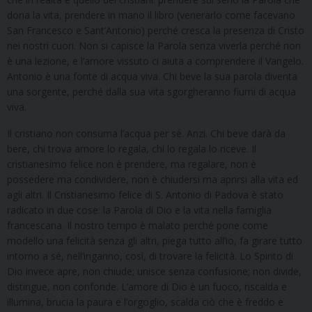
dona la vita, prendere in mano il libro (venerarlo come facevano
San Francesco e Sant’Antonio) perché cresca la presenza di Cristo
nei nostri cuori. Non si capisce la Parola senza viverla perché non
è una lezione, e l’amore vissuto ci aiuta a comprendere il Vangelo.
Antonio è una fonte di acqua viva. Chi beve la sua parola diventa
una sorgente, perché dalla sua vita sgorgheranno fiumi di acqua
viva.
Il cristiano non consuma l’acqua per sé. Anzi. Chi beve darà da
bere, chi trova amore lo regala, chi lo regala lo riceve. Il
cristianesimo felice non è prendere, ma regalare, non è
possedere ma condividere, non è chiudersi ma aprirsi alla vita ed
agli altri. Il Cristianesimo felice di S. Antonio di Padova è stato
radicato in due cose: la Parola di Dio e la vita nella famiglia
francescana. Il nostro tempo è malato perché pone come
modello una felicità senza gli altri, piega tutto all’io, fa girare tutto
intorno a sé, nell’inganno, così, di trovare la felicità. Lo Spirito di
Dio invece apre, non chiude; unisce senza confusione; non divide,
distingue, non confonde. L’amore di Dio è un fuoco, riscalda e
illumina, brucia la paura e l’orgoglio, scalda ciò che è freddo e